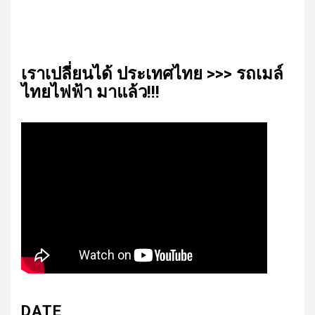
เรา​เปลี่ยน​ได้​ ประเทศ​ไทย​ >>> รถเมล์​
ไทย​ไฟฟ้า​ มาแล้ว!!!
DATE