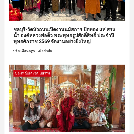
ชลบุรี-วัดหัวถนนเปิดงานนมัสการ ปิดทอง แห่ สรง
น้ำ องค์หลวงพ่อติ้ว พระพุทธรูปศักดิ์สิทธิ์ ประจำปี
พุทธศักราช 2569 จัดงานอย่างยิ่งใหญ่
4 เดือน ago
admin
ประเพณีและวัฒนธรรม