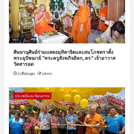
ศิษยานุศิษย์ร่วมแสดงมุทิตาจิตและสมโภชตราตั้ง
พระอุปัชฌาย์ “พระครูสังฆกิจดิลก, ดร.” เจ้าอาวาส
วัดสารอด
2 เดือน ago
admin
ประเพณีและวัฒนธรรม