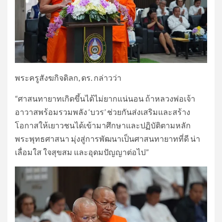
พระครูสังฆกิจดิลก, ดร. กล่าวว่า
“ศาสนทายาทเกิดขึ้นได้ไม่ยากแน่นอน ถ้าหลวงพ่อเจ้า
อาวาสพร้อมรวมพลัง ‘บวร’ ช่วยกันส่งเสริมและสร้าง
โอกาสให้เยาวชนได้เข้ามาศึกษาและปฏิบัติตามหลัก
พระพุทธศาสนา มุ่งสู่การพัฒนาเป็นศาสนทายาทที่ดี น่า
เลื่อมใส ใจสุขสม และอุดมปัญญาต่อไป”