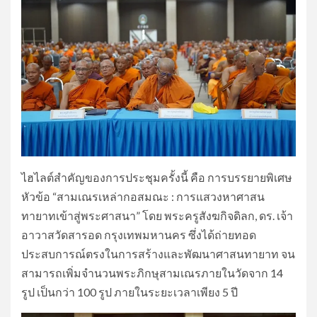
ไฮไลต์สำคัญของการประชุมครั้งนี้ คือ การบรรยายพิเศษ
หัวข้อ “สามเณรเหล่ากอสมณะ : การแสวงหาศาสน
ทายาทเข้าสู่พระศาสนา” โดย พระครูสังฆกิจดิลก, ดร. เจ้า
อาวาสวัดสารอด กรุงเทพมหานคร ซึ่งได้ถ่ายทอด
ประสบการณ์ตรงในการสร้างและพัฒนาศาสนทายาท จน
สามารถเพิ่มจำนวนพระภิกษุสามเณรภายในวัดจาก 14
รูป เป็นกว่า 100 รูป ภายในระยะเวลาเพียง 5 ปี