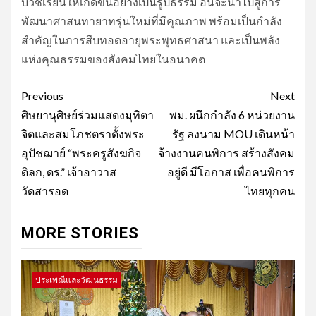
บวชเรียนให้เกิดขึ้นอย่างเป็นรูปธรรม อันจะนำไปสู่การ
พัฒนาศาสนทายาทรุ่นใหม่ที่มีคุณภาพ พร้อมเป็นกำลัง
สำคัญในการสืบทอดอายุพระพุทธศาสนา และเป็นพลัง
แห่งคุณธรรมของสังคมไทยในอนาคต
Post
Previous
Next
navigation
ศิษยานุศิษย์ร่วมแสดงมุทิตา
พม. ผนึกกำลัง 6 หน่วยงาน
จิตและสมโภชตราตั้งพระ
รัฐ ลงนาม MOU เดินหน้า
อุปัชฌาย์ “พระครูสังฆกิจ
จ้างงานคนพิการ สร้างสังคม
ดิลก, ดร.” เจ้าอาวาส
อยู่ดี มีโอกาส เพื่อคนพิการ
วัดสารอด
ไทยทุกคน
MORE STORIES
ประเพณีและวัฒนธรรม