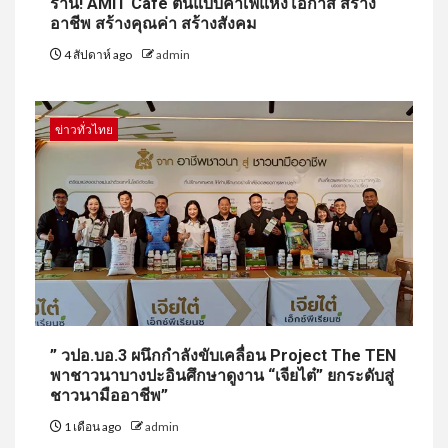
ร้าน! AMIT Cafe ต้นแบบคาเฟ่แห่งโอกาส สร้าง
อาชีพ สร้างคุณค่า สร้างสังคม
4 สัปดาห์ ago
admin
ข่าวทั่วไทย
” วปอ.บอ.3 ผนึกกำลังขับเคลื่อน Project The TEN
พาชาวนาบางปะอินศึกษาดูงาน “เจียไต๋” ยกระดับสู่
ชาวนามืออาชีพ”
1 เดือน ago
admin