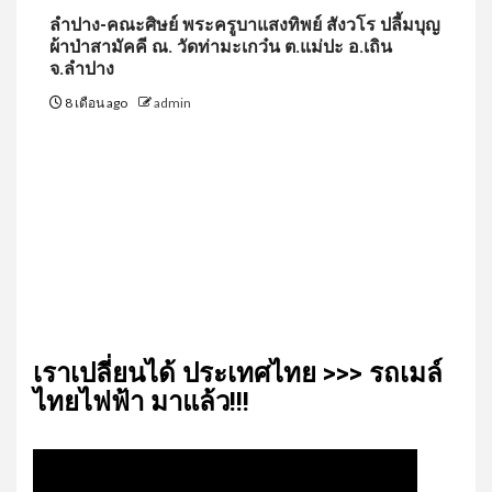
ลำปาง-คณะศิษย์ พระครูบาแสงทิพย์ สังวโร ปลี้มบุญ
ผ้าป่าสามัคคี ณ. วัดท่ามะเกว๋น ต.แม่ปะ อ.เถิน
จ.ลำปาง
8 เดือน ago
admin
เรา​เปลี่ยน​ได้​ ประเทศ​ไทย​ >>> รถเมล์​
ไทย​ไฟฟ้า​ มาแล้ว!!!