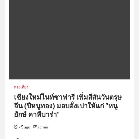
ท่องเที่ยว
เชียงใหม่ไนท์ซาฟารี เพิ่มสีสันวันตรุษ
จีน (ปีหนูทอง) มอบอั่งเปาให้แก่ “หนู
ยักษ์ คาพีบาร่า”
7 ปี ago
admin