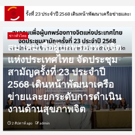
รั้งที่ 23 ประจำปี 2568 เดินหน้าพัฒนาเครือข่ายและยกระดับการ
3
สมาคมเพื่อผู้บกพร่องทางจิตแห่ง
ประเทศไทยเปิดร้าน! AMIT Cafe
ข่าวทั่วไทย
ต้นแบบคาเฟ่แห่งโอกาส สร้าง
อาชีพ สร้างคุณค่า สร้างสังคม
สมาคมเพื่อผู้บกพร่องทางจิต
แห่งประเทศไทย จัดประชุม
4
” วปอ.บอ.3 ผนึกกำลังขับเคลื่อน
Project The TEN พาชาวนา
สามัญครั้งที่ 23 ประจำปี
บางปะอินศึกษาดูงาน “เจียไต๋” ยก
ระดับสู่ชาวนามืออาชีพ”
2568 เดินหน้าพัฒนาเครือ
ข่ายและยกระดับการดำเนิน
5
แม่ฮ่องสอน-เปิดงาน “Together
as One Family” รวมพลังเครือ
งานด้านสุขภาพจิต
ข่าย 17 จังหวัดภาคเหนือ สร้าง
โอกาสและคุณภาพชีวิตคนพิการ
ทางจิตอย่างยั่งยืน
2 สัปดาห์ ago
admin