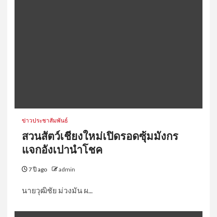
ระดับสู่ชาวนามืออาชีพ”
5
แม่ฮ่องสอน-เปิดงาน “Together
as One Family” รวมพลังเครือ
ข่าย 17 จังหวัดภาคเหนือ สร้าง
โอกาสและคุณภาพชีวิตคนพิการ
ทางจิตอย่างยั่งยืน
1
สมาคมเพื่อผู้บกพร่องทางจิตแห่ง
ประเทศไทย จัดประชุมสามัญครั้ง
ที่ 23 ประจำปี 2568 เดินหน้า
ข่าวประชาสัมพันธ์
พัฒนาเครือข่ายและยกระดับการ
สวนสัตว์เชียงใหม่เปิดรอดซุ้มมังกร
ดำเนินงานด้านสุขภาพจิต
แจกอังเปานำโชค
2
“สมาคมเพื่อผู้บกพร่องทางจิตฯ
7 ปี ago
admin
ผนึกภาครัฐ-เครือข่ายทั่วประเทศ
ขับเคลื่อนทักษะชีวิต สร้างโอกาส
นายวุฒิชัย ม่วงมัน ผ...
การจ้างงานอย่างเท่าเทียม”