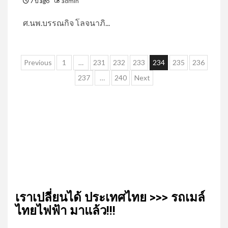
7 ปี ago
admin
ศ.นพ.บรรณกิจ โลจนาภิ...
Posts
Previous
1
…
231
232
233
234
235
236
pagination
237
…
240
Next
เรา​เปลี่ยน​ได้​ ประเทศ​ไทย​ >>> รถเมล์​
ไทย​ไฟฟ้า​ มาแล้ว!!!