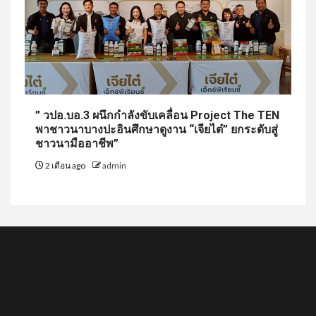
” วปอ.บอ.3 ผนึกกำลังขับเคลื่อน Project The TEN
พาชาวนาบางปะอินศึกษาดูงาน “เจียไต๋” ยกระดับสู่
ชาวนามืออาชีพ”
2 เดือน ago
admin