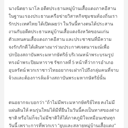
นางนิตยา นาโล อดีตประธานหมู่บ้านเสื้อแดงภาคอีสาน
ในฐานะรองประธานเครือข่ายวิสาหกิจชุมชนท้องถิ่นเรา
รักประเทศไทย ได้เปิดเผยว่า ในวันนี้ทางตนได้ประสาน
งานกับอดีตประธานหมู่บ้านเสื้อแดงจังหวัดขอนแก่น
ตัวแทนคนเสื้อแดงภาคอีสาน และประชาชนที่มีความ
จงรักภักดี ได้เดินทางมาร่วมประกาศเจตนารมณ์เพื่อ
ปกป้องสถาบันพระมหากษัตริย์ บริเวณหน้าพระบรมรูป
ทรงม้าพระปิยมหาราช รัชกาลที่ 5 หน้าที่ว่าการอำเภอ
อุบลรัตน์ พวกเราชาวไทยอยากจะฝากไปถึงกลุ่มคนที่จาบ
จ้วงและต้องการล้มล้างสถาบันพระมหากษัตริย์นั้น
ตนอยากจะบอกว่า “ถ้าไม่มีพระมหากษัตริย์ไทย คงไม่มี
แผ่นดินให้ คนรุ่นใหม่ได้มีที่ยืนในวันนี้คงเป็นทาสของต่าง
ชาติ หรือไม่ก็จะไม่มีชาติให้ได้ภาคภูมิใจเหมือนเช่นทุก
วันนี้ เพราะการที่พวกเรา “ยุบและสลายหมู่บ้านเสื้อแดง”