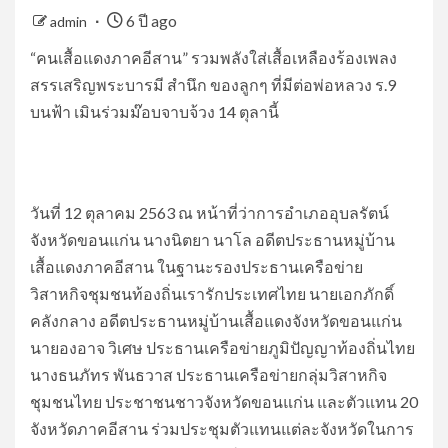
6 ปี ago
admin
“คนเสื้อแดงภาคอีสาน” รวมพลังใส่เสื้อเหลืองร้องเพลง
สรรเสริญพระบารมี สำนึก ของลูกๆ ที่มีต่อพ่อหลวง ร.9
บนฟ้า เมินร่วมม๊อบจาบจ้วง 14 ตุลานี้
วันที่ 12 ตุลาคม 2563 ณ หน้าที่ว่าการอำเภออุบลรัตน์
จังหวัดขอนแก่น นางนิตยา นาโล อดีตประธานหมู่บ้าน
เสื้อแดงภาคอีสาน ในฐานะรองประธานเครือข่าย
วิสาหกิจชุมชนท้องถิ่นเรารักประเทศไทย นายเอกภักดิ์
คลังกลาง อดีตประธานหมู่บ้านเสื้อแดงจังหวัดขอนแก่น
นายองอาจ วิเศษ ประธานเครือข่ายภูมิปัญญาท้องถิ่นไทย
นางธนภัทร พันธวาส ประธานเครือข่ายกลุ่มวิสาหกิจ
ชุมชนไทย ประชาชนชาวจังหวัดขอนแก่น และตัวแทน 20
จังหวัดภาคอีสาน ร่วมประชุมตัวแทนแต่ละจังหวัดในการ