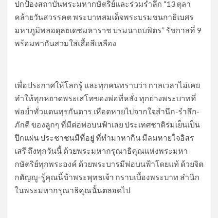
ปกป้องสถาบันพระมหากษัตริย์และร่วมรำลึก “13 ตุลา
คล้ายวันสวรรคต พระบาทสมเด็จพระบรมชนกาธิเบศร
มหาภูมิพลอดุลยเดชมหาราช บรมนาถบพิตร” รัชกาลที่ 9
พร้อมพากันสวมใส่เสื้อสีเหลือง
เพื่อประกาศให้โลกรู้ และทุกคนทราบว่า กาลเวลาไม่เคย
ทำให้ทุกหยาดพระเสโทของพ่อที่หลั่ง ทุกย่างพระบาทที่
พ่อย่ำทั่วแดนทุรกันดาร เหือดหายไปจากใจสำนึก-รำลึก-
ภักดี ของลูกๆ ที่มีต่อพ่อบนฟ้าเลย ประเทศชาติร่มเย็นเป็น
ปึกแผ่น ประชาชนมีที่อยู่ ที่ทำมาหากิน มีลมหายใจอิสร
เสรี ถึงทุกวันนี้ ด้วยพระมหากรุณาธิคุณแห่งพระมหา
กษัตริย์ทุกพระองค์ ด้วยพระบารมีพ่อบนฟ้าโดยแท้ ด้วยจิต
กตัญญู-รู้คุณนี้ข้าพระพุทธเจ้า กราบเบื้องพระบาท สำนึก
ในพระมหากรุณาธิคุณนั้นตลอดไป