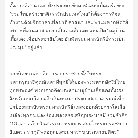
ทั้งภาคอีสาน และ ทั้งประเทศเข้ามาพัฒนาเป็นเครือข่าย
“รวมไทยสร้างชาติ เรารักประเทศไทย” ก็ต้องการที่จะ
ทำงานด้วยจิตอาสาเพื่อชาติ ศาสนา และ พระมหากษัตริย์
เพราะที่ผ่านมาพวกเราเป็นคนเสื้อแดง และเปิด “หมู่บ้าน
เสื้อแดง เพื่อประชาธิปไตย อันมีพระมหากษัตริย์ทรงเป็น
ประมุข” อยู่แล้ว
นางนิตยา กล่าวอีกว่า พวกเราซาบซึ้งในพระ
มหากรุณาธิคุณอันหาที่สุดมิได้ของพระมหากษัตริย์ไทย
ทุกพระองค์ พวกเราอดีตประธานหมู่บ้านเสื้อแดงทั้ง 20
จังหวัดภาคอีสาน จึงเดินทางมาประกาศเจตนารมณ์เพื่อ
ปกป้องสถาบันพระมหากษัตริย์ แสดงออกด้วยการใส่เสื้อ
เหลืองทุกคน และร้องเพลงสรรเสริญพระบารมี ร่วมรำลึก
“13 ตุลา คล้ายวันสวรรคต พระบาทสมเด็จพระบรมชนกา
ธิเบศร มหาภูมิพลอดุลยเดชมหาราช บรมนาถบพิตร”