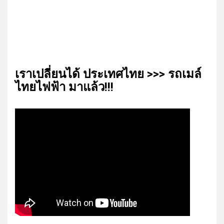
เรา​เปลี่ยน​ได้​ ประเทศ​ไทย​ >>> รถเมล์​
ไทย​ไฟฟ้า​ มาแล้ว!!!