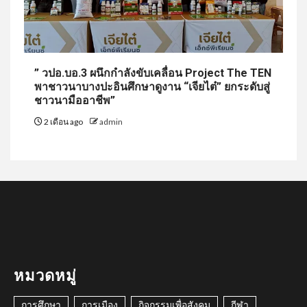
” วปอ.บอ.3 ผนึกกำลังขับเคลื่อน Project The TEN
พาชาวนาบางปะอินศึกษาดูงาน “เจียไต๋” ยกระดับสู่
ชาวนามืออาชีพ”
2 เดือน ago
admin
หมวดหมู่
การศึกษา
การเมือง
กิจกรรมเพื่อสังคม
กีฬา