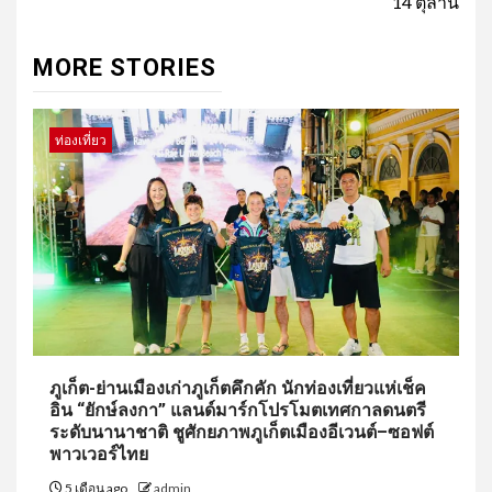
14 ตุลานี้
MORE STORIES
ท่องเที่ยว
ภูเก็ต-ย่านเมืองเก่าภูเก็ตคึกคัก นักท่องเที่ยวแห่เช็ค
อิน “ยักษ์ลงกา” แลนด์มาร์กโปรโมตเทศกาลดนตรี
ระดับนานาชาติ ชูศักยภาพภูเก็ตเมืองอีเวนต์–ซอฟต์
พาวเวอร์ไทย
5 เดือน ago
admin