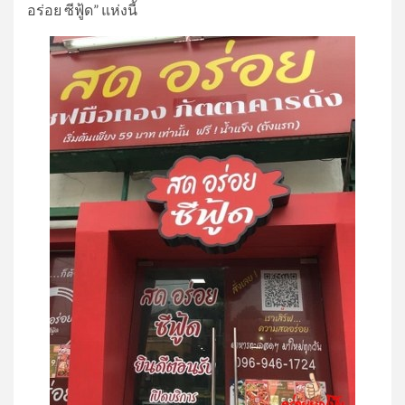
อร่อย ซีฟู้ด” แห่งนี้