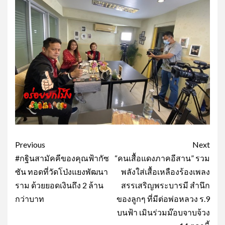
Post
Previous
Next
navigation
#กฐินสามัคคีของคุณฟ้ากัซ
“คนเสื้อแดงภาคอีสาน” รวม
ซัน ทอดที่วัดโป่งแยงพัฒนา
พลังใส่เสื้อเหลืองร้องเพลง
ราม ด้วยยอดเงินถึง 2 ล้าน
สรรเสริญพระบารมี สำนึก
กว่าบาท
ของลูกๆ ที่มีต่อพ่อหลวง ร.9
บนฟ้า เมินร่วมม๊อบจาบจ้วง