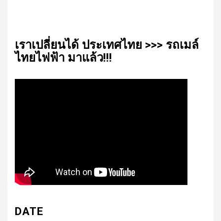
เรา​เปลี่ยน​ได้​ ประเทศ​ไทย​ >>> รถเมล์​
ไทย​ไฟฟ้า​ มาแล้ว!!!
DATE