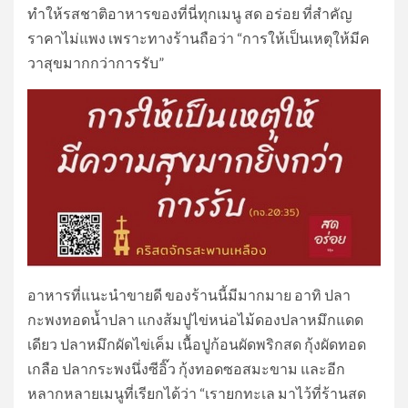
ทำให้รสชาติอาหารของที่นี่ทุกเมนู สด อร่อย ที่สำคัญ
ราคาไม่แพง เพราะทางร้านถือว่า “การให้เป็นเหตุให้มีค
วาสุขมากกว่าการรับ”
อาหารที่แนะนำขายดี ของร้านนี้มีมากมาย อาทิ ปลา
กะพงทอดน้ำปลา แกงส้มปูไข่หน่อไม้ดองปลาหมึกแดด
เดียว ปลาหมึกผัดไข่เค็ม เนื้อปูก้อนผัดพริกสด กุ้งผัดทอด
เกลือ ปลากระพงนึ่งซีอิ๊ว กุ้งทอดซอสมะขาม และอีก
หลากหลายเมนูที่เรียกได้ว่า “เรายกทะเล มาไว้ที่ร้านสด