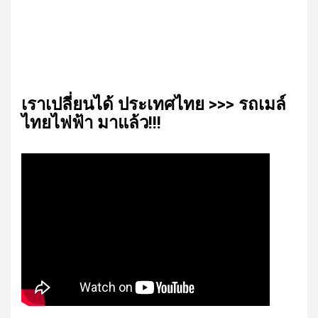
เรา​เปลี่ยน​ได้​ ประเทศ​ไทย​ >>> รถเมล์​
ไทย​ไฟฟ้า​ มาแล้ว!!!