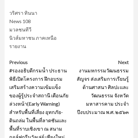
วริศรา ทินนา
News 108
มวลชนทีวี
นิวส์มหาชน ภาคเหนือ
รายงาน
Post
Previous
Next
navigation
#รองอธิบดีกรมน้ำ ประธาน
งานมหกรรมวัฒนธรรม
พิธีเปิดโครงการ ฝึกอบรม
สัญจร ส่งเสริมการเรียนรู้
เสริมสร้างความเข้มแข็ง
ด้านศาสนา ศิลปะและ
ของผู้รู้ประจำสถานี เตือนภัย
วัฒนธรรม จังหวัด
ล่วงหน้า(Early Warning)
มหาสารคาม ประจำ
สำหรับพื้นที่เสี่ยง อุทกภัย-
ปีงบประมาณ พ.ศ. ๒๕๖๓
ดินถล่ม ในพื้นที่ลาดชันและ
พื้นที่ราบเชิงเขา ณ สนาม
กอล์ฟกรีนวัลเล่ย์ เชียงใหม่