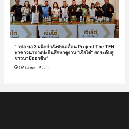
” วปอ.บอ.3 ผนึกกำลังขับเคลื่อน Project The TEN
พาชาวนาบางปะอินศึกษาดูงาน “เจียไต๋” ยกระดับสู่
ชาวนามืออาชีพ”
1 เดือน ago
admin