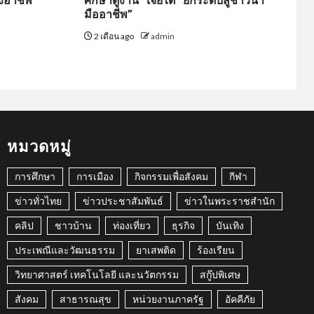
งอาชีพ
ศึกษาดูงาน “เจียไต๋” ยกระดับสู่ชาวนา
มืออาชีพ”
2 เดือน ago
admin
หมวดหมู่
การศึกษา
การเมือง
กิจกรรมเพื่อสังคม
กีฬา
ข่าวทั่วไทย
ข่าวประชาสัมพันธ์
ข่าวในพระราชสำนัก
คลิป
ชาวบ้าน
ท่องเที่ยว
ธุรกิจ
บันเทิง
ประเพณีและวัฒนธรรม
ยาเสพติด
ร้องเรียน
วิทยาศาสตร์ เทคโนโลยี และนวัตกรรม
สกู๊ปพิเศษ
สังคม
สาธารณสุข
หน่วยงานภาครัฐ
อัคคีภัย