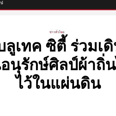
ิป
ข่าวทั่วไทย
 บลูเทค ซิตี้ ร่วม
อนุรักษ์ศิลป์ผ้าถิ
ไว้ในแผ่นดิน