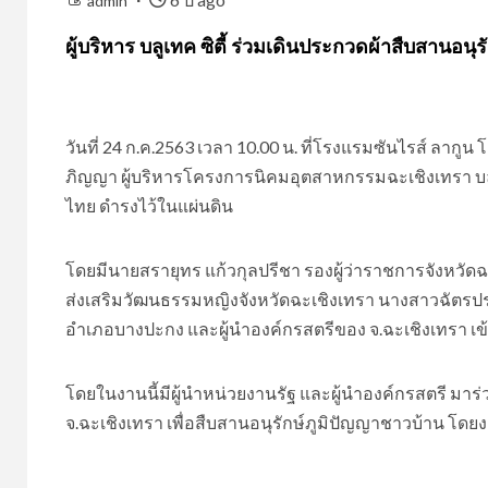
admin
ผู้บริหาร บลูเทค ซิตี้ ร่วมเดินประกวดผ้าสืบสานอนุร
วันที่ 24 ก.ค.2563 เวลา 10.00 น. ที่โรงแรมซันไรส์ ลาก
ภิญญา ผู้บริหารโครงการนิคมอุตสาหกรรมฉะเชิงเทรา บลูเท
ไทย ดำรงไว้ในแผ่นดิน
โดยมีนายสรายุทร แก้วกุลปรีชา รองผู้ว่าราชการจังหวัดฉ
ส่งเสริมวัฒนธรรมหญิงจังหวัดฉะเชิงเทรา นางสาวฉัตรป
อำเภอบางปะกง และผู้นำองค์กรสตรีของ จ.ฉะเชิงเทรา เข
โดยในงานนี้มีผู้นำหน่วยงานรัฐ และผู้นำองค์กรสตรี มาร
จ.ฉะเชิงเทรา เพื่อสืบสานอนุรักษ์ภูมิปัญญาชาวบ้าน โดย