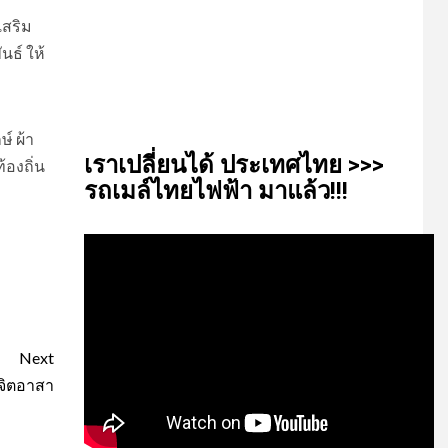
เสริม
ธ์ ให้
์ ผ้า
เรา​เปลี่ยน​ได้​ ประเทศ​ไทย​ >>>
้องถิ่น
รถเมล์​ไทย​ไฟฟ้า​ มาแล้ว!!!
Next
จิตอาสา