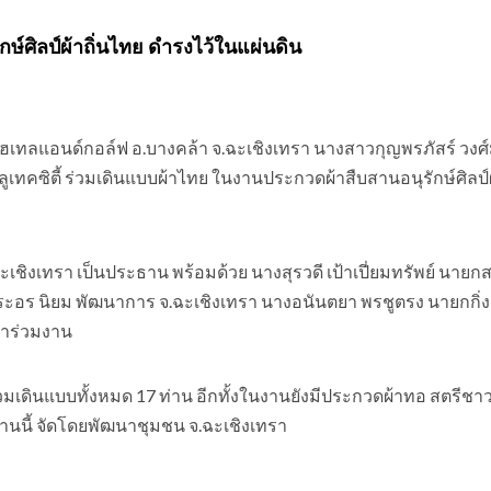
ักษ์ศิลป์ผ้าถิ่นไทย ดำรงไว้ในแผ่นดิน
ูน โฮเทลแอนด์กอล์ฟ อ.บางคล้า จ.ฉะเชิงเทรา นางสาวกุญพรภัสร์ วง
คซิตี้ ร่วมเดินแบบผ้าไทย ในงานประกวดผ้าสืบสานอนุรักษ์ศิลป์ผ้
ะเชิงเทรา เป็นประธาน พร้อมด้วย นางสุรวดี เป้าเปี่ยมทรัพย์ นาย
ระอร นิยม พัฒนาการ จ.ฉะเชิงเทรา นางอนันตยา พรชูตรง นายกกิ
้าร่วมงาน
่วมเดินแบบทั้งหมด 17 ท่าน อีกทั้งในงานยังมีประกวดผ้าทอ สตรีชา
งานนี้ จัดโดยพัฒนาชุมชน จ.ฉะเชิงเทรา