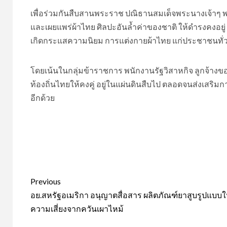
เพื่อร่วมกันสืบสานพระราช ปณิธานสมเด็จพระนางเจ้าๆ 
และเผยแพร่ผ้าไทย ศิลปะอันล้ำค่าของชาติ ให้ดำรงคงอย
เกิดกระแสความนิยม การแต่งกายผ้าไทย แก่ประชาชนทั่
โดยเน้นในกลุ่มข้าราชการ พนักงานรัฐวิสาหกิจ ลูกจ้างของ
ท้องถิ่นไทยให้คงคู่ อยู่ในแผ่นดินสืบไป ตลอดจนส่งเสริมกา
อีกด้วย
Post
Previous
navigation
อย.สหรัฐอเมริกา อนุญาตสื่อสาร ผลิตภัณฑ์ยาสูบรูปแบบใ
ความเสี่ยงจากควันเผาไหม้