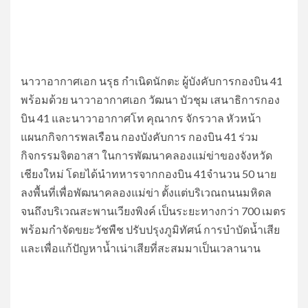
นาวาอากาศเอก นรุธ กำเนิดนักตะ ผู้บังคับการกองบิน 41
พร้อมด้วย นาวาอากาศเอก วัฒนา บัวชุม เสนาธิการกอง
บิน 41 และนาวาอากาศโท คุณากร จักรวาล หัวหน้า
แผนกกิจการพลเรือน กองบังคับการ กองบิน 41 ร่วม
กิจกรรมจิตอาสา ในการพัฒนาคลองแม่ข่าของจังหวัด
เชียงใหม่ โดยได้นำทหารจากกองบิน 41จำนวน 50 นาย
ลงพื้นที่เพื่อพัฒนาคลองแม่ข่า ตั้งแต่บริเวณถนนมหิดล
จนถึงบริเวณสะพานเวียงพิงค์ เป็นระยะทางกว่า 700 เมตร
พร้อมกำจัดขยะวัชพืช ปรับปรุงภูมิทัศน์ การบำบัดน้ำเสีย
และเพื่อแก้ปัญหาน้ำเน่าเสียที่สะสมมาเป็นเวลานาน