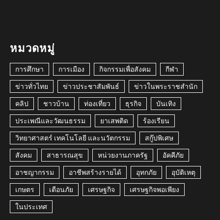
หมวดหมู่
การศึกษา
การเมือง
กิจกรรมเพื่อสังคม
กีฬา
ข่าวทั่วไทย
ข่าวประชาสัมพันธ์
ข่าวในพระราชสำนัก
คลิป
ชาวบ้าน
ท่องเที่ยว
ธุรกิจ
บันเทิง
ประเพณีและวัฒนธรรม
ยาเสพติด
ร้องเรียน
วิทยาศาสตร์ เทคโนโลยี และนวัตกรรม
สกู๊ปพิเศษ
สังคม
สาธารณสุข
หน่วยงานภาครัฐ
อัคคีภัย
อาชญากรรม
อาชีพสร้างรายได้
อุทกภัย
อุบัติเหตุ
เกษตร
เตือนภัย
เศรษฐกิจ
เศรษฐกิจพอเพียง
ในประเทศ