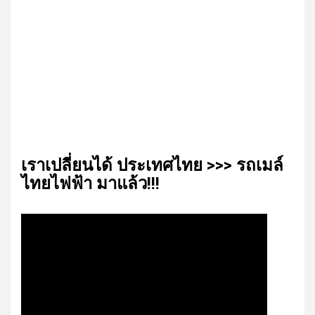
เรา​เปลี่ยน​ได้​ ประเทศ​ไทย​ >>> รถเมล์​
ไทย​ไฟฟ้า​ มาแล้ว!!!