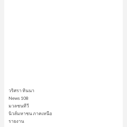
วริศรา ทินนา
News 108
มวลชนทีวี
นิวส์มหาชน ภาคเหนือ
รายงาน