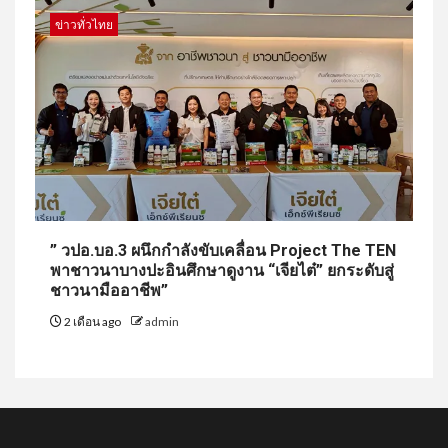
ข่าวทั่วไทย
” วปอ.บอ.3 ผนึกกำลังขับเคลื่อน Project The TEN
พาชาวนาบางปะอินศึกษาดูงาน “เจียไต๋” ยกระดับสู่
ชาวนามืออาชีพ”
2 เดือน ago
admin