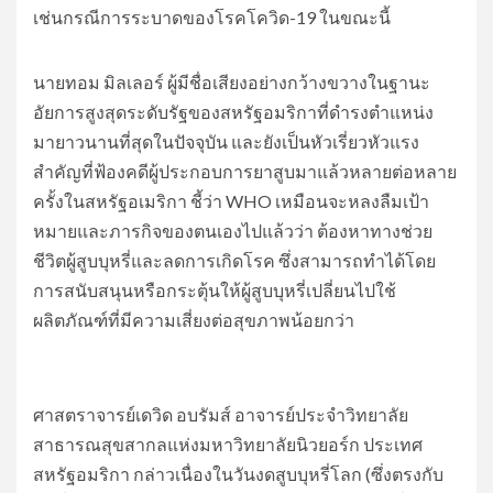
เช่นกรณีการระบาดของโรคโควิด-19 ในขณะนี้
​นายทอม มิลเลอร์ ผู้มีชื่อเสียงอย่างกว้างขวางในฐานะ
อัยการสูงสุดระดับรัฐของสหรัฐอมริกาที่ดำรงตำแหน่ง
มายาวนานที่สุดในปัจจุบัน และยังเป็นหัวเรี่ยวหัวแรง
สำคัญที่ฟ้องคดีผู้ประกอบการยาสูบมาแล้วหลายต่อหลาย
ครั้งในสหรัฐอเมริกา ชี้ว่า WHO เหมือนจะหลงลืมเป้า
หมายและภารกิจของตนเองไปแล้วว่า ต้องหาทางช่วย
ชีวิตผู้สูบบุหรี่และลดการเกิดโรค ซึ่งสามารถทำได้โดย
การสนับสนุนหรือกระตุ้นให้ผู้สูบบุหรี่เปลี่ยนไปใช้
ผลิตภัณฑ์ที่มีความเสี่ยงต่อสุขภาพน้อยกว่า
​ศาสตราจารย์เดวิด อบรัมส์ อาจารย์ประจำวิทยาลัย
สาธารณสุขสากลแห่งมหาวิทยาลัยนิวยอร์ก ประเทศ
สหรัฐอมริกา กล่าวเนื่องในวันงดสูบบุหรี่โลก (ซึ่งตรงกับ