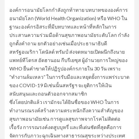
องค์การอนามัยโลกกำลังถูกท้าทาย ​บทบาทขององค์การ
อนามัยโลก (World Health Organization) หรือ WHO ใน
ฐานะองค์กรอิสระที่มีบทบาทและหน้าที่หลักในการ
ประสานความร่วมมือด้านสุขภาพอนามัยระดับโลก กำลัง
ถูกตั้งคำถาม ยกตัวอย่างเช่นเมื่อประธานาธิบดี
สหรัฐอเมริกา โดนัลด์ ทรัมป์ ส่งจดหมายเปิดผนึกถึงนาย
แพทย์ทีโดรส อัดฮานอม กีบรีเยซุส ผู้อำนวยการใหญ่ของ
WHO ยื่นคำขาดให้ปฏิรูปองค์กรภายใน 30 วัน เพราะ
“ทำงานล้มเหลว” ในการรับมือและหยุดยั้งการแพร่ระบาด
ของ COVID-19 มิเช่นนั้นสหรัฐฯ จะยุติการให้เงิน
สนับสนุนและถอนตัวออกจากสมาชิก
ซึ่งโดยปกติแล้ว เรามักจะได้ยินชื่อของ WHO ในการ
ทำงานรณรงค์สร้างความตระหนักถึงความสำคัญของ
สุขภาพอนามัยเช่น การดูแลสุขภาพจากโรคไม่ติดต่อ
เรื้อรัง การรณรงค์งดสูบบุหรี่ และที่เด่นชัดที่สุดคือการ
จัดการกับภาวะฉุกเฉินทางสาธารณสุขระหว่างประเทศ