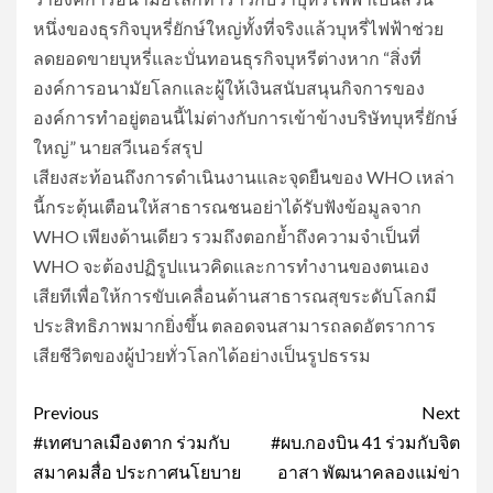
หนึ่งของธุรกิจบุหรี่ยักษ์ใหญ่ทั้งที่จริงแล้วบุหรี่ไฟฟ้าช่วย
ลดยอดขายบุหรี่และบั่นทอนธุรกิจบุหรีต่างหาก “สิ่งที่
องค์การอนามัยโลกและผู้ให้เงินสนับสนุนกิจการของ
องค์การทำอยู่ตอนนี้ไม่ต่างกับการเข้าข้างบริษัทบุหรี่ยักษ์
ใหญ่” นายสวีเนอร์สรุป
​เสียงสะท้อนถึงการดำเนินงานและจุดยืนของ WHO เหล่า
นี้กระตุ้นเตือนให้สาธารณชนอย่าได้รับฟังข้อมูลจาก
WHO เพียงด้านเดียว รวมถึงตอกย้ำถึงความจำเป็นที่
WHO จะต้องปฏิรูปแนวคิดและการทำงานของตนเอง
เสียทีเพื่อให้การขับเคลื่อนด้านสาธารณสุขระดับโลกมี
ประสิทธิภาพมากยิ่งขึ้น ตลอดจนสามารถลดอัตราการ
เสียชีวิตของผู้ป่วยทั่วโลกได้อย่างเป็นรูปธรรม
Post
Previous
Next
navigation
#เทศบาลเมืองตาก ร่วมกับ
#ผบ.กองบิน 41 ร่วมกับจิต
สมาคมสื่อ ประกาศนโยบาย
อาสา พัฒนาคลองแม่ข่า