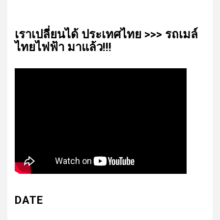
เรา​เปลี่ยน​ได้​ ประเทศ​ไทย​ >>> รถเมล์​
ไทย​ไฟฟ้า​ มาแล้ว!!!
DATE