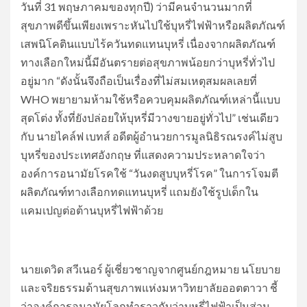
วันที่ 31 พฤษภาคมของทุกปี) ว่ามีคนจำนวนมากที่
สุขภาพดีขึ้นเพียงเพราะหันไปใช้บุหรี่ไฟฟ้าหรือผลิตภัณฑ์
เสพนิโคตินแบบไร้ควันทดแทนบุหรี่ เนื่องจากผลิตภัณฑ์
ทางเลือกใหม่นี้มีอันตรายต่อสุขภาพน้อยกว่าบุหรี่ทั่วไป
อยู่มาก “ดังนั้นจึงถือเป็นเรื่องที่ไม่สมเหตุสมผลเลยที่
WHO พยายามห้ามใช้หรือควบคุมผลิตภัณฑ์เหล่านี้แบบ
สุดโต่ง ทั้งที่ยังปล่อยให้บุหรี่มีวางขายอยู่ทั่วไป” เช่นเดียว
กับ นายไคล์ฟ เบทส์ อดีตผู้อำนวยการมูลนิธิรณรงค์ไม่สูบ
บุหรี่ของประเทศอังกฤษ ที่แสดงความประหลาดใจว่า
องค์การอนามัยโรคใช้ “วันงดสูบบุหรี่โรค” ในการโจมตี
ผลิตภัณฑ์ทางเลือกทดแทนบุหรี่ แถมยังใช้รูปเด็กใน
แคมเปญต่อต้านบุหรี่ไฟฟ้าด้วย
​นายเดวิด สวีเนอร์ ผู้เชี่ยวชาญจากศูนย์กฎหมาย นโยบาย
และจริยธรรมด้านสุขภาพแห่งมหาวิทยาลัยออตตาวา ชี้
ว่าองค์การอนามัยโลกทำราวกับว่าบุหรี่ไฟฟ้าเป็นส่วน