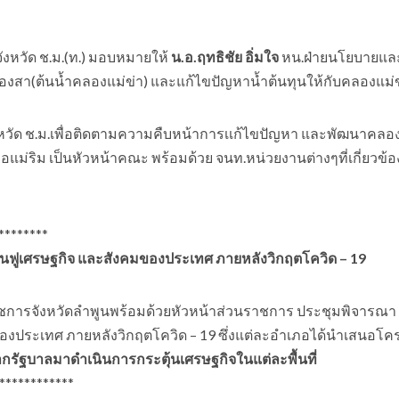
ังหวัด ช.ม.(ท.) มอบหมายให้
น.อ.ฤทธิชัย อิ่มใจ
หน.ฝ่ายนโยบายแล
หมืองสา(ต้นน้ำคลองแม่ข่า) และแก้ไขปัญหาน้ำต้นทุนให้กับคลองแม่
หวัด ช.ม.เพื่อติดตามความคืบหน้าการเเก้ไขปัญหา และพัฒนาคลองเ
ม่ริม เป็นหัวหน้าคณะ พร้อมด้วย จนท.หน่วยงานต่างๆที่เกี่ยวข้อง
****
ฟูเศรษฐกิจ และสังคมของประเทศ ภายหลังวิกฤตโควิด – 19
าราชการจังหวัดลำพูนพร้อมด้วยหัวหน้าส่วนราชการ ประชุมพิจารณา
งประเทศ ภายหลังวิกฤตโควิด – 19 ซึ่งแต่ละอำเภอได้นำเสนอโค
ัฐบาลมาดำเนินการกระตุ้นเศรษฐกิจในแต่ละพื้นที่
*******