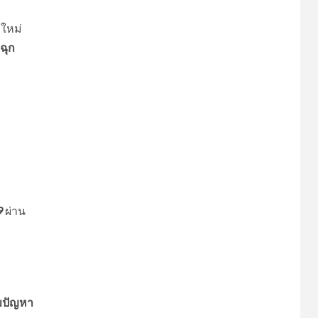
งใหม่
ฉุก
9
ผ่าน
ไขปัญหา