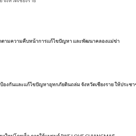
 จังหวัดเชียงราย
ติ ติดตามความคืบหน้าการเเก้ไขปัญหา และพัฒนาคลองเเม่ข่า
้องกันและแก้ไขปัญหาอุทกภัยดินถล่ม จังหวัดเชียงราย ให้ประช
ียงใหม่โดยเร็ว
ภายใต้แบรนด์ “WE LOVE CHIANGMAI”