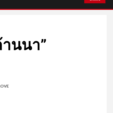
งล้านนา”
 LOVE