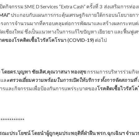
ิดกิจกรรม SME D Services “Extra Cash” ครั้งที่ 3
ส่งเสริมการท่องเ
MAI”
ประกอบกับแผนการกระตุ้นเศรษฐกิจภายใต้กรอบนโยบายการฟ
ีโครงการจำนวนมากที่ครอบคลุมต่อการพัฒนาและสร้างผลกระทบต
เชียงใหม่ ซึ่งเป็นแนวทางในการแก้ไขปัญหา เยียวยา และฟื้นฟูเศ
าดของโรคติดเชื้อไวรัสโคโรนา (COVID-19)
ต่อไป
 โดยดร.บุญทา ชัยเลิศ,คุณวาสนา ทองสุข
กรรมการบริหารร่วมกิ
า แล
ะตรวจเยี่ยมความพร้อมในการเปิดให้บริการ ทั้งการจัดสถานที่
รและกิจกรรมเพื่อป้องกันการแพร่ระบาดของ
โรคติดเชื้อไวรัสโ
*******
ะประโยชน์ โดยนำผู้ถูกคุมประพฤติที่ฝ่าฝืน พรก.ฉุกเฉินฯ จำนว