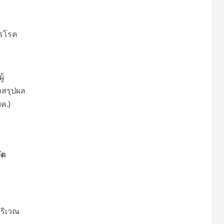
ารโรค
ู้
สรุปผล
ค.)
ัด
่บริเวณ