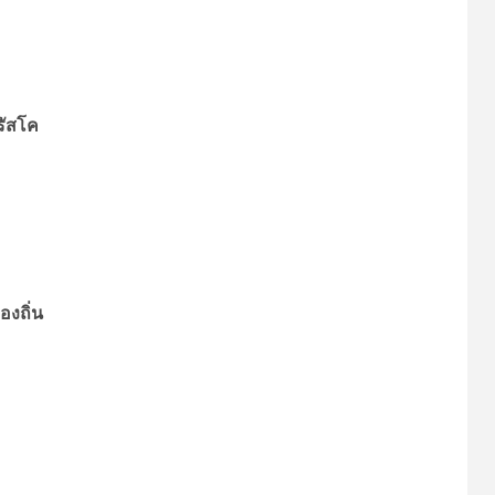
รัสโค
องถิ่น