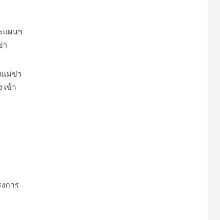
ะแผน​ฯ
ข่า
เม่ข่า
 เข้า
รงการ