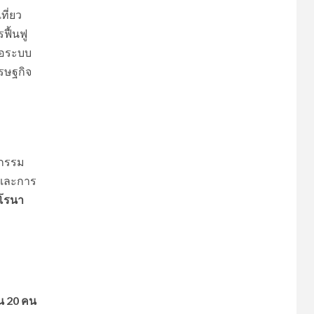
ที่ยว
ื้นฟู
่อระบบ
รษฐกิจ
จกรรม
และการ
คโรนา
น 20 คน