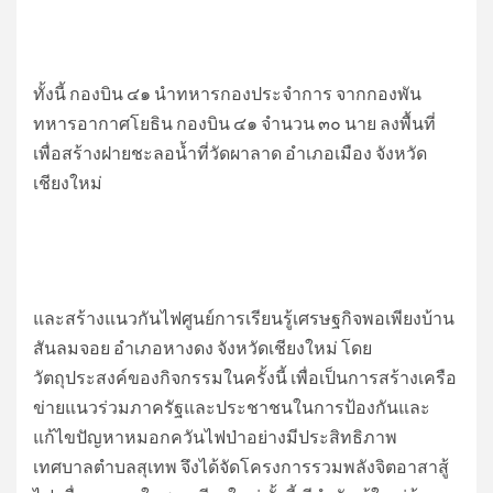
ทั้งนี้ กองบิน ๔๑ นำทหารกองประจำการ จากกองพัน
ทหารอากาศโยธิน กองบิน ๔๑ จำนวน ๓๐ นาย ลงพื้นที่
เพื่อสร้างฝายชะลอน้ำที่วัดผาลาด อำเภอเมือง จังหวัด
เชียงใหม่
และสร้างแนวกันไฟศูนย์การเรียนรู้เศรษฐกิจพอเพียงบ้าน
สันลมจอย อำเภอหางดง จังหวัดเชียงใหม่ โดย
วัตถุประสงค์ของกิจกรรมในครั้งนี้ เพื่อเป็นการสร้างเครือ
ข่ายแนวร่วมภาครัฐและประชาชนในการป้องกันและ
แก้ไขปัญหาหมอกควันไฟป่าอย่างมีประสิทธิภาพ
เทศบาลตำบลสุเทพ จึงได้จัดโครงการรวมพลังจิตอาสาสู้