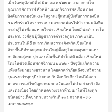
เมื่อวันพฤหัสบดีที่ ๕ มีนาคม ๒๕๖๓ นาวาอากาศโท
คุณากร จักรวาฬ หัวหน้าแผนกกิจการพลเรือน กอง
บังคับการกองบิน ๔๑ ในฐานะผู้แทนผู้บังคับการกองบิน
๔๑ เข้าร่วมโครงการอบรมอาสาสมัครไฟป่า รวมพลังจิต
อาสาสู้ไฟ เพื่อลมหายใจชาวเชียงใหม่ โดยมี พลตำรวจโท
ประจวบ วงศ์สุข ผู้บัญชาการตำรวจภูธร ภาค ๕ เป็น
ประธานในพิธี ณ ลานวัฒนธรรม จังหวัดเชียงใหม่
ด้วย พื้นที่ตำบลสุเทพส่วนใหญ่ตั้งอยู่ในเขตอุทยานแห่ง
ชาติดอยสุเทพ-ปุย และเป็นพื้นที่ป่าใกล้ตัวเมืองเชียงใหม่
โดยในช่วงเดือนพฤศจิกายน ๒๕๖๒ – ปัจจุบัน เกิดความ
แห้งแล้งมาอย่างยาวนาน โดยคาดว่าภัยแล้งจะทวีความ
รุนแรงกว่าทุกๆปี ประกอบกับจังหวัดเชียงใหม่ได้ออก
มาตรการแก้ไขปัญหาหมอกควันและไฟป่าอย่างจริงจัง
และต่อเนื่อง โดยกำหนดช่วงเวลาห้ามเผาในที่โล่งทุก
ชนิดอย่างเด็ดขาด ระหว่างวันที่ ๑๐ มกราคม – ๓๐
เมษายน ๒๕๖๓