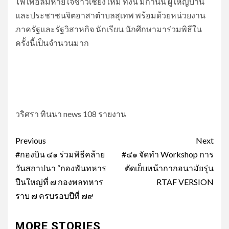
ไฟ เพื่อลมหายใจชาวเชียงใหม่ ทั้งนี้ มีกำนัน ผู้ใหญ่บ้าน
และประชาชนจิตอาสาตำบลสุเทพ พร้อมด้วยหน่วยงาน
ภาครัฐและรัฐวิสาหกิจ นักเรียน นักศึกษามาร่วมพิธีใน
ครั้งนี้เป็นจำนวนมาก
วริศรา ทินนา news 108 รายงาน
Post
Previous
Next
navigation
#กองบิน ๔๑ ร่วมพิธีคล้าย
#๔๑ จัดทำ Workshop การ
วันสถาปนา “กองพันทหาร
ตัดเย็บหน้ากากอนามัยรุ่น
ปืนใหญ่ที่ ๗ กองพลทหาร
RTAF VERSION
ราบ ๗ ครบรอบปีที่ ๗๙
MORE STORIES