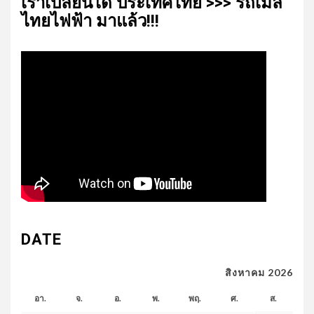
เรา​เปลี่ยน​ได้​ ประเทศ​ไทย​ >>> รถเมล์​
ไทย​ไฟฟ้า​ มาแล้ว!!!
DATE
สิงหาคม 2026
อา.
จ.
อ.
พ.
พฤ.
ศ.
ส.