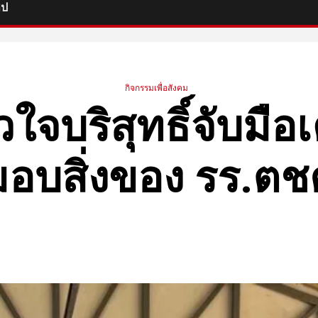
ิป
กิจกรรมเพื่อสังคม
ัวใจบริสุทธิ์จับมือ
มอบสิ่งของ รร.ตช