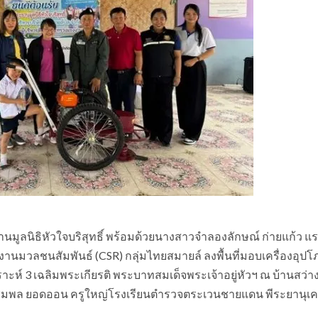
านมูลนิธิหัวใจบริสุทธิ์ พร้อมด้วยนางสาวจำลองลักษณ์ ก่ายแก้ว แ
นมวลชนสัมพันธ์ (CSR) กลุ่มไทยสมายล์ ลงพื้นที่มอบเครื่องอุปโ
 3 เฉลิมพระเกียรติ พระบาทสมเด็จพระเจ้าอยู่หัวฯ ณ บ้านสว่าง ห
.ชุมพล ยอดออน ครูใหญ่โรงเรียนตำรวจตระเวนชายแดน พีระยานุเค