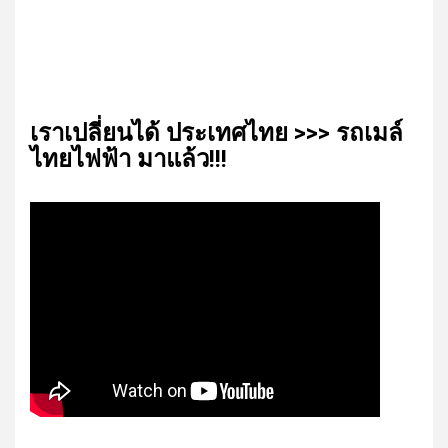
เรา​เปลี่ยน​ได้​ ประเทศ​ไทย​ >>> รถเมล์​
ไทย​ไฟฟ้า​ มาแล้ว!!!