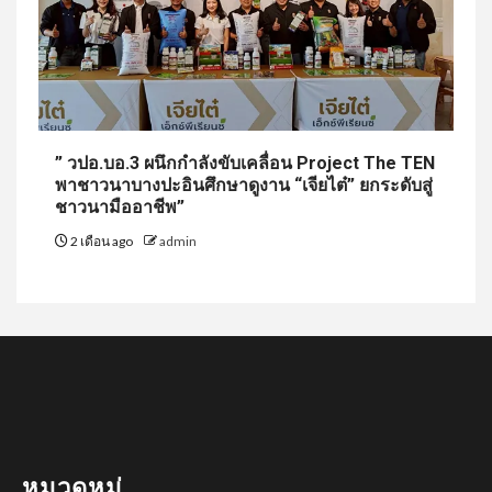
” วปอ.บอ.3 ผนึกกำลังขับเคลื่อน Project The TEN
พาชาวนาบางปะอินศึกษาดูงาน “เจียไต๋” ยกระดับสู่
ชาวนามืออาชีพ”
2 เดือน ago
admin
หมวดหมู่