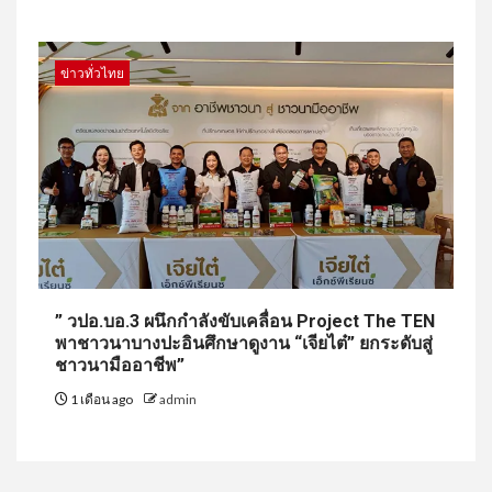
ข่าวทั่วไทย
” วปอ.บอ.3 ผนึกกำลังขับเคลื่อน Project The TEN
พาชาวนาบางปะอินศึกษาดูงาน “เจียไต๋” ยกระดับสู่
ชาวนามืออาชีพ”
1 เดือน ago
admin