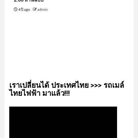
4 ปี ago
admin
เรา​เปลี่ยน​ได้​ ประเทศ​ไทย​ >>> รถเมล์​
ไทย​ไฟฟ้า​ มาแล้ว!!!