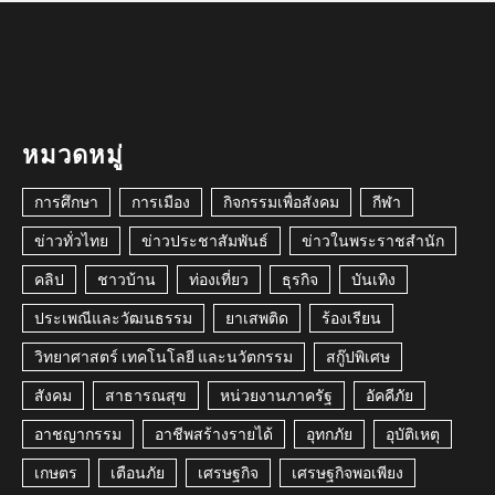
หมวดหมู่
การศึกษา
การเมือง
กิจกรรมเพื่อสังคม
กีฬา
ข่าวทั่วไทย
ข่าวประชาสัมพันธ์
ข่าวในพระราชสำนัก
คลิป
ชาวบ้าน
ท่องเที่ยว
ธุรกิจ
บันเทิง
ประเพณีและวัฒนธรรม
ยาเสพติด
ร้องเรียน
วิทยาศาสตร์ เทคโนโลยี และนวัตกรรม
สกู๊ปพิเศษ
สังคม
สาธารณสุข
หน่วยงานภาครัฐ
อัคคีภัย
อาชญากรรม
อาชีพสร้างรายได้
อุทกภัย
อุบัติเหตุ
เกษตร
เตือนภัย
เศรษฐกิจ
เศรษฐกิจพอเพียง