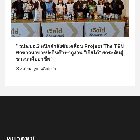
” วปอ.บอ.3 ผนึกกำลังขับเคลื่อน Project The TEN
พาชาวนาบางปะอินศึกษาดูงาน “เจียไต๋” ยกระดับสู่
ชาวนามืออาชีพ”
2 เดือน ago
admin
หมวดหมู่