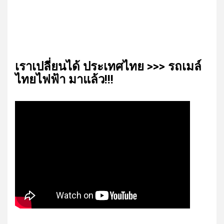
เรา​เปลี่ยน​ได้​ ประเทศ​ไทย​ >>> รถเมล์​
ไทย​ไฟฟ้า​ มาแล้ว!!!