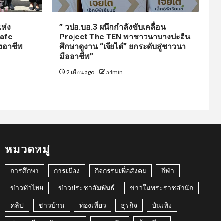
ห่ง
” วปอ.บอ.3 ผนึกกำลังขับเคลื่อน
Cafe
Project The TEN พาชาวนาบางปะอิน
งอาชีพ
ศึกษาดูงาน “เจียไต๋” ยกระดับสู่ชาวนา
มืออาชีพ”
2 เดือน ago
admin
หมวดหมู่
การศึกษา
การเมือง
กิจกรรมเพื่อสังคม
กีฬา
ข่าวทั่วไทย
ข่าวประชาสัมพันธ์
ข่าวในพระราชสำนัก
คลิป
ชาวบ้าน
ท่องเที่ยว
ธุรกิจ
บันเทิง