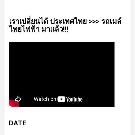
เรา​เปลี่ยน​ได้​ ประเทศ​ไทย​ >>> รถเมล์​
ไทย​ไฟฟ้า​ มาแล้ว!!!
DATE