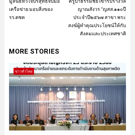
navigation
มูลนิธิหัวใจบริสุทธิ์จับมือ
ครูบาธรรมชัย เข้ารับรางวัล
เครือข่าย มอบสิ่งของ
ญาณสังวร “ญสส.๑๑๐ปี
รร.ตชด
ประจำปี๒๕๖๗ สาขา พระ
สงฆ์ผู้ทำคุณประโยชน์ให้กับ
สังคมและประเทศชาติ
MORE STORIES
ข่าวทั่วไทย