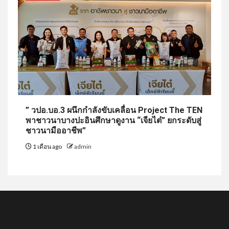
” วปอ.บอ.3 ผนึกกำลังขับเคลื่อน Project The TEN
พาชาวนาบางปะอินศึกษาดูงาน “เจียไต๋” ยกระดับสู่
ชาวนามืออาชีพ”
1 เดือน ago
admin