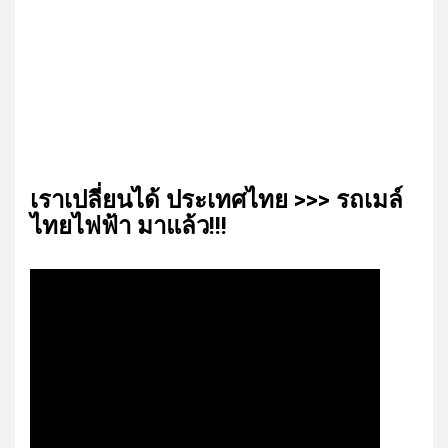
เรา​เปลี่ยน​ได้​ ประเทศ​ไทย​ >>> รถเมล์​
ไทย​ไฟฟ้า​ มาแล้ว!!!