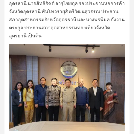
อุดรธานี นายสิทธิรัชต์ จารุไชยกุล รองประธานหอการค้า
จังหวัดอุดรธานี พันโทวรายุส์ ตรีวัฒนสุวรรณ ประธาน
สภาอุตสาหกรรมจังหวัดอุดรธานี และนางพรพิมล กังวาน
ตระกูล ประธานสภาอุตสาหกรรมท่องเที่ยวจังหวัด
อุดรธานี เป็นต้น