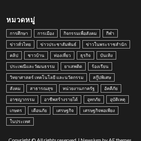
หมวดหมู่
การศึกษา
การเมือง
กิจกรรมเพื่อสังคม
กีฬา
ข่าวทั่วไทย
ข่าวประชาสัมพันธ์
ข่าวในพระราชสำนัก
คลิป
ชาวบ้าน
ท่องเที่ยว
ธุรกิจ
บันเทิง
ประเพณีและวัฒนธรรม
ยาเสพติด
ร้องเรียน
วิทยาศาสตร์ เทคโนโลยี และนวัตกรรม
สกู๊ปพิเศษ
สังคม
สาธารณสุข
หน่วยงานภาครัฐ
อัคคีภัย
อาชญากรรม
อาชีพสร้างรายได้
อุทกภัย
อุบัติเหตุ
เกษตร
เตือนภัย
เศรษฐกิจ
เศรษฐกิจพอเพียง
ในประเทศ
Copyright © All rights reserved.
|
Newsium
by AF themes.