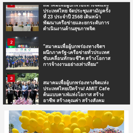
1
สมาคมเพื่อผู้บกพร่องทางจิตแห่ง
ประเทศไทย จัดประชุมสามัญครั้ง
ที่ 23 ประจำปี 2568 เดินหน้า
พัฒนาเครือข่ายและยกระดับการ
ดำเนินงานด้านสุขภาพจิต
2
“สมาคมเพื่อผู้บกพร่องทางจิตฯ
ผนึกภาครัฐ-เครือข่ายทั่วประเทศ
ขับเคลื่อนทักษะชีวิต สร้างโอกาส
การจ้างงานอย่างเท่าเทียม”
3
สมาคมเพื่อผู้บกพร่องทางจิตแห่ง
ประเทศไทยเปิดร้าน! AMIT Cafe
ต้นแบบคาเฟ่แห่งโอกาส สร้าง
อาชีพ สร้างคุณค่า สร้างสังคม
4
” วปอ.บอ.3 ผนึกกำลังขับเคลื่อน
Project The TEN พาชาวนา
บางปะอินศึกษาดูงาน “เจียไต๋” ยก