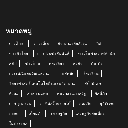
หมวดหมู่
การศึกษา
การเมือง
กิจกรรมเพื่อสังคม
กีฬา
ข่าวทั่วไทย
ข่าวประชาสัมพันธ์
ข่าวในพระราชสำนัก
คลิป
ชาวบ้าน
ท่องเที่ยว
ธุรกิจ
บันเทิง
ประเพณีและวัฒนธรรม
ยาเสพติด
ร้องเรียน
วิทยาศาสตร์ เทคโนโลยี และนวัตกรรม
สกู๊ปพิเศษ
สังคม
สาธารณสุข
หน่วยงานภาครัฐ
อัคคีภัย
อาชญากรรม
อาชีพสร้างรายได้
อุทกภัย
อุบัติเหตุ
เกษตร
เตือนภัย
เศรษฐกิจ
เศรษฐกิจพอเพียง
ในประเทศ