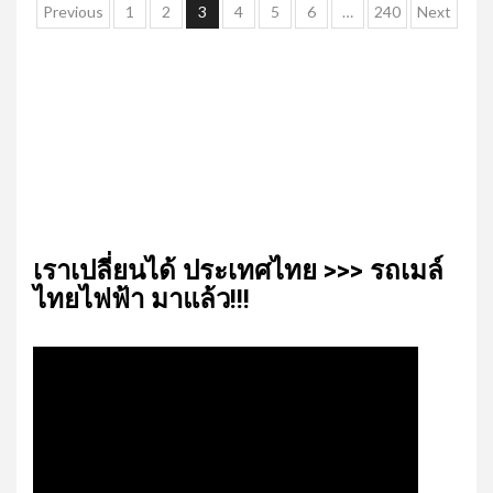
Posts
Previous
1
2
3
4
5
6
…
240
Next
pagination
เรา​เปลี่ยน​ได้​ ประเทศ​ไทย​ >>> รถเมล์​
ไทย​ไฟฟ้า​ มาแล้ว!!!