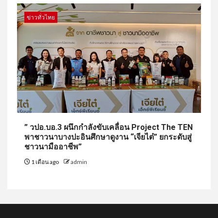
ข่าวทั่วไทย
” วปอ.บอ.3 ผนึกกำลังขับเคลื่อน Project The TEN
พาชาวนาบางปะอินศึกษาดูงาน “เจียไต๋” ยกระดับสู่
ชาวนามืออาชีพ”
1 เดือน ago
admin