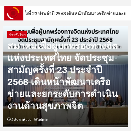
 23 ประจำปี 2568 เดินหน้าพัฒนาเครือข่ายและยกระดับการดำเนินง
3
สมาคมเพื่อผู้บกพร่องทางจิตแห่ง
ประเทศไทยเปิดร้าน! AMIT Cafe
ข่าวทั่วไทย
ต้นแบบคาเฟ่แห่งโอกาส สร้าง
อาชีพ สร้างคุณค่า สร้างสังคม
สมาคมเพื่อผู้บกพร่องทางจิต
แห่งประเทศไทย จัดประชุม
4
” วปอ.บอ.3 ผนึกกำลังขับเคลื่อน
Project The TEN พาชาวนา
สามัญครั้งที่ 23 ประจำปี
บางปะอินศึกษาดูงาน “เจียไต๋” ยก
ระดับสู่ชาวนามืออาชีพ”
2568 เดินหน้าพัฒนาเครือ
ข่ายและยกระดับการดำเนิน
5
แม่ฮ่องสอน-เปิดงาน “Together
as One Family” รวมพลังเครือ
งานด้านสุขภาพจิต
ข่าย 17 จังหวัดภาคเหนือ สร้าง
โอกาสและคุณภาพชีวิตคนพิการ
ทางจิตอย่างยั่งยืน
2 สัปดาห์ ago
admin