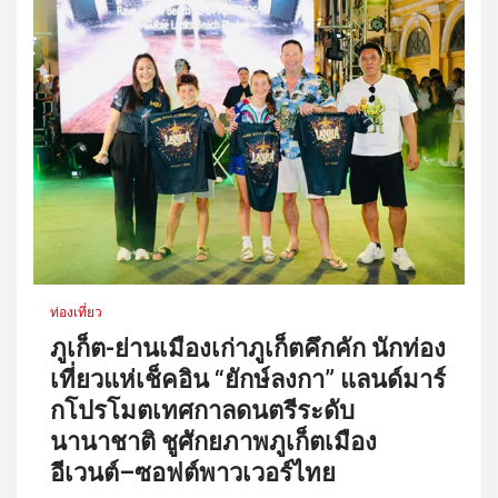
ท่องเที่ยว
ภูเก็ต-ย่านเมืองเก่าภูเก็ตคึกคัก นักท่อง
เที่ยวแห่เช็คอิน “ยักษ์ลงกา” แลนด์มาร์
กโปรโมตเทศกาลดนตรีระดับ
นานาชาติ ชูศักยภาพภูเก็ตเมือง
อีเวนต์–ซอฟต์พาวเวอร์ไทย