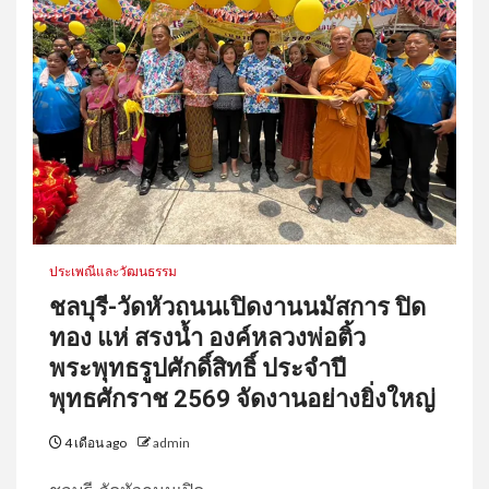
ระดับสู่ชาวนามืออาชีพ”
5
แม่ฮ่องสอน-เปิดงาน “Together
as One Family” รวมพลังเครือ
ข่าย 17 จังหวัดภาคเหนือ สร้าง
โอกาสและคุณภาพชีวิตคนพิการ
ทางจิตอย่างยั่งยืน
1
สมาคมเพื่อผู้บกพร่องทางจิตแห่ง
ประเทศไทย จัดประชุมสามัญครั้ง
ที่ 23 ประจำปี 2568 เดินหน้า
ประเพณีและวัฒนธรรม
พัฒนาเครือข่ายและยกระดับการ
ชลบุรี-วัดหัวถนนเปิดงานนมัสการ ปิด
ดำเนินงานด้านสุขภาพจิต
ทอง แห่ สรงน้ำ องค์หลวงพ่อติ้ว
2
พระพุทธรูปศักดิ์สิทธิ์ ประจำปี
“สมาคมเพื่อผู้บกพร่องทางจิตฯ
พุทธศักราช 2569 จัดงานอย่างยิ่งใหญ่
ผนึกภาครัฐ-เครือข่ายทั่วประเทศ
ขับเคลื่อนทักษะชีวิต สร้างโอกาส
4 เดือน ago
admin
การจ้างงานอย่างเท่าเทียม”