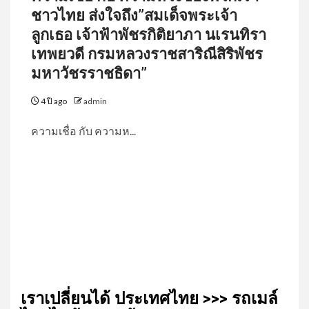
ชาวไทย ส่งใจถึง”สมเด็จพระเจ้า
ลูกเธอ เจ้าฟ้าพัชรกิติยาภา นเรนทิรา
เทพยวดี กรมหลวงราชสาริณีสิริพัชร
มหาวัชรราชธิดา”
4 ปี ago
admin
ความเชื่อ กับ​ ความห...
เรา​เปลี่ยน​ได้​ ประเทศ​ไทย​ >>> รถเมล์​