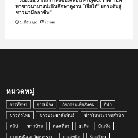
” วปอ.บอ.3 ผนึกกำลังขับเคลื่อน Project The TEN
พาชาวนาบางปะอินศึกษาดูงาน “เจียไต๋” ยกระดับสู่
ชาวนามืออาชีพ”
1 เดือน ago
admin
หมวดหมู่
การศึกษา
การเมือง
กิจกรรมเพื่อสังคม
กีฬา
ข่าวทั่วไทย
ข่าวประชาสัมพันธ์
ข่าวในพระราชสำนัก
คลิป
ชาวบ้าน
ท่องเที่ยว
ธุรกิจ
บันเทิง
ประเพณีและวัฒนธรรม
ยาเสพติด
ร้องเรียน