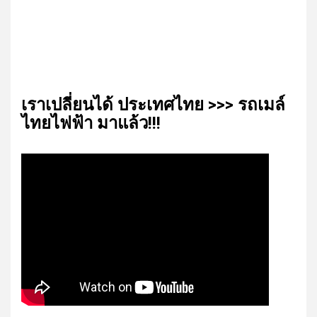
เรา​เปลี่ยน​ได้​ ประเทศ​ไทย​ >>> รถเมล์​
ไทย​ไฟฟ้า​ มาแล้ว!!!