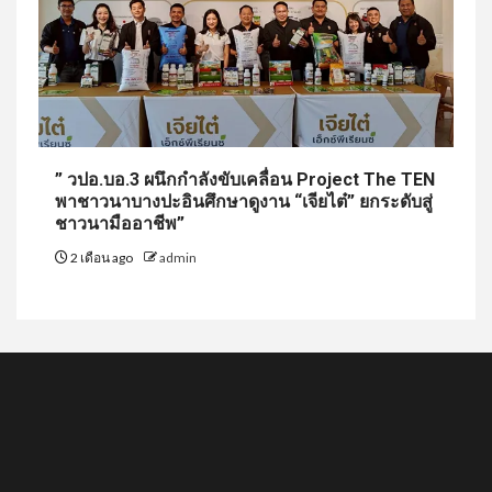
” วปอ.บอ.3 ผนึกกำลังขับเคลื่อน Project The TEN
พาชาวนาบางปะอินศึกษาดูงาน “เจียไต๋” ยกระดับสู่
ชาวนามืออาชีพ”
2 เดือน ago
admin