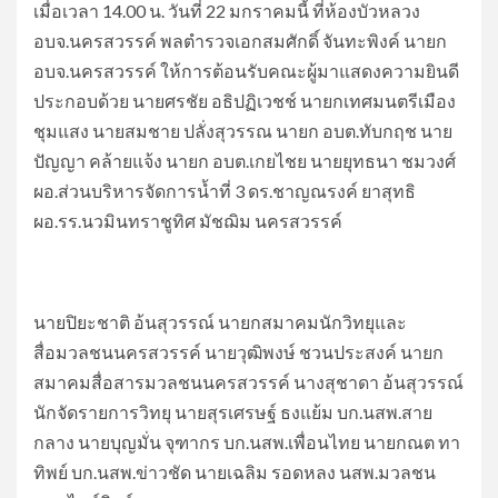
เมื่อเวลา 14.00 น. วันที่ 22 มกราคมนี้ ที่ห้องบัวหลวง
อบจ.นครสวรรค์ พลตำรวจเอกสมศักดิ์ จันทะพิงค์ นายก
อบจ.นครสวรรค์ ให้การต้อนรับคณะผู้มาแสดงความยินดี
ประกอบด้วย นายศรชัย อธิปฏิเวชช์ นายกเทศมนตรีเมือง
ชุมแสง นายสมชาย ปลั่งสุวรรณ นายก อบต.ทับกฤช นาย
ปัญญา คล้ายแจ้ง นายก อบต.เกยไชย นายยุทธนา ชมวงศ์
ผอ.ส่วนบริหารจัดการน้ำที่ 3 ดร.ชาญณรงค์ ยาสุทธิ
ผอ.รร.นวมินทราชูทิศ มัชฌิม นครสวรรค์
นายปิยะชาติ อ้นสุวรรณ์ นายกสมาคมนักวิทยุและ
สื่อมวลชนนครสวรรค์ นายวุฒิพงษ์ ชวนประสงค์ นายก
สมาคมสื่อสารมวลชนนครสวรรค์ นางสุชาดา อ้นสุวรรณ์
นักจัดรายการวิทยุ นายสุรเศรษฐ์ ธงแย้ม บก.นสพ.สาย
กลาง นายบุญมั่น จุฑากร บก.นสพ.เพื่อนไทย นายกณต ทา
ทิพย์ บก.นสพ.ข่าวชัด นายเฉลิม รอดหลง นสพ.มวลชน