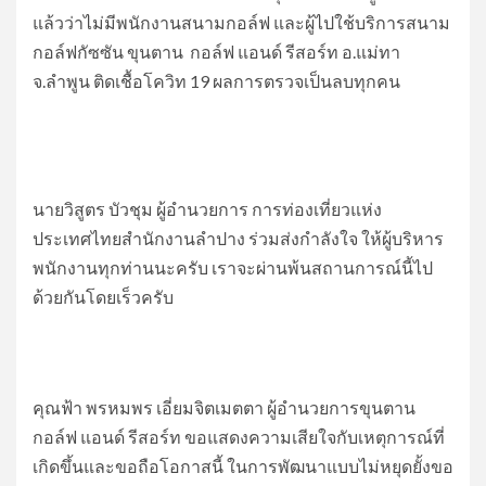
แล้วว่าไม่มีพนักงานสนามกอล์ฟ และผู้ไปใช้บริการสนาม
กอล์ฟกัซซัน ขุนตาน กอล์ฟ แอนด์ รีสอร์ท อ.แม่ทา
จ.ลำพูน ติดเชื้อโควิท 19 ผลการตรวจเป็นลบทุกคน
นายวิสูตร บัวชุม ผู้อำนวยการ การท่องเที่ยวแห่ง
ประเทศไทยสำนักงานลำปาง ร่วมส่งกำลังใจ ให้ผู้บริหาร
พนักงานทุกท่านนะครับ เราจะผ่านพ้นสถานการณ์นี้ไป
ด้วยกันโดยเร็วครับ
คุณฟ้า พรหมพร เอี่ยมจิตเมตตา ผู้อำนวยการขุนตาน
กอล์ฟ แอนด์ รีสอร์ท ขอแสดงความเสียใจกับเหตุการณ์ที่
เกิดขึ้นและขอถือโอกาสนี้ ในการพัฒนาแบบไม่หยุดยั้งขอ