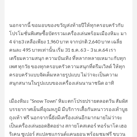
​นอกจากนี้ ขอมอบของขวัญส่งท้ายปีให้ทุกครอบครัวกับ
โปรโมชั่นพิเศษซื้อบัตรรวมเครื่องเล่นพร้อมเมืองหิมะ มา
4 จ่าย3 เหลือเพียง 1,960 บาท จากปกติ 2,640 บาท เฉลี่ย
คนละ 495 บาทเท่านั้น เริ่ม 31 ธ.ค. 63 – 3 ม.ค.64 เรา
เตรียมความสนุก ความบันเทิง ที่หลากหลายเหมาะกับทุก
เพศ ทุกวัย ของทุกครอบครัวความสนุกที่ดรีมเวิลด์ ให้ทุก
ครอบครัวแบบจัดเต็มหลายรูปแบบ ไม่ว่าจะเป็นความ
สนุกสนานในรูปแบบของเครื่องเล่นนานาชนิด อาทิ
เมืองหิมะ “Snow Town” หิมะตกโปรยปรายตลอดวัน สัมผัส
บรรยากาศเย็นที่อุณหภูมิ มีบริการเสื้อกันหนาวรองเท้าบูธ
ถุงเท้า ฟรี นอกจากนี้ยังมีเครื่องเล่นอีกมากมายไม่ว่าจะ
เป็นเครื่องเล่นยอดฮิตอย่าง สกายโคสเตอร์ ทอร์นาโด เฮอ
ริเคน ซูเปอร์ สแปลชแกรนด์แคนยอน พร้อมชมฟรี ขบวน