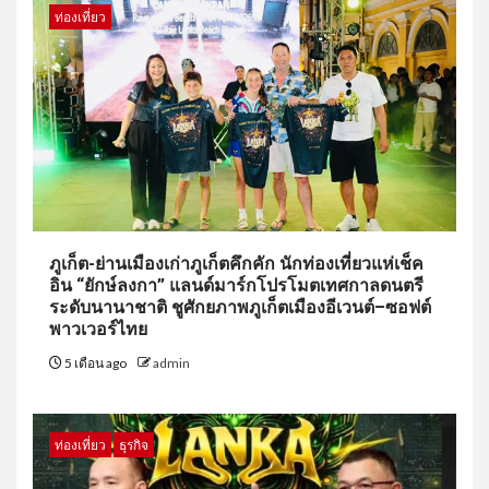
ท่องเที่ยว
ภูเก็ต-ย่านเมืองเก่าภูเก็ตคึกคัก นักท่องเที่ยวแห่เช็ค
อิน “ยักษ์ลงกา” แลนด์มาร์กโปรโมตเทศกาลดนตรี
ระดับนานาชาติ ชูศักยภาพภูเก็ตเมืองอีเวนต์–ซอฟต์
พาวเวอร์ไทย
5 เดือน ago
admin
ท่องเที่ยว
ธุรกิจ