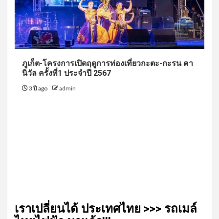
ภูเก็ต-โครงการเปิดฤดูการท่องเที่ยวกะตะ-กะรน คา
นิวัล ครั้งที่1 ประจำปี 2567
3 ปี ago
admin
เรา​เปลี่ยน​ได้​ ประเทศ​ไทย​ >>> รถเมล์​