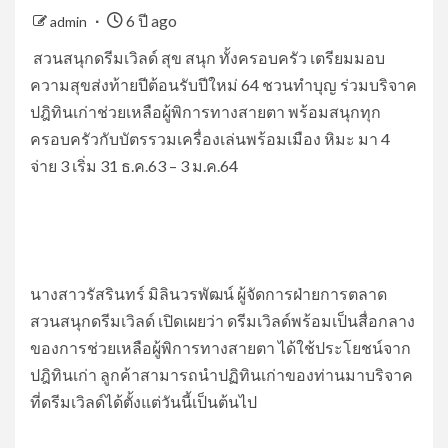
6 ปี ago
admin
​ ​สวนสนุกดรีมเวิลด์ สุข สนุก ทั้งครอบครัว เตรียมมอบ
ความสุขส่งท้ายปีต้อนรับปีใหม่ 64 ชวนทำบุญ ร่วมบริจาค
ปฎิทินเก่าช่วยเหลือผู้พิการทางสายตา พร้อมสนุกทุก
ครอบครัวกับบัตรรวมเครื่องเล่นพร้อมเมือง หิมะ มา 4
จ่าย 3 เริ่ม 31 ธ.ค.63 – 3 ม.ค.64 ​
​นางสาวรัสรินทร์ มิลินวรพัฒน์ ผู้จัดการฝ่ายการตลาด
สวนสนุกดรีมเวิลด์ เปิดเผยว่า ดรีมเวิลด์พร้อมเป็นสื่อกลาง
ของการช่วยเหลือผู้พิการทางสายตา ได้ใช้ประโยชน์จาก
ปฎิทินเก่า ลูกค้าสามารถนำปฏิทินเก่าของท่านมาบริจาค
ที่ดรีมเวิลด์ได้ตั้งแต่วันนี้เป็นต้นไป