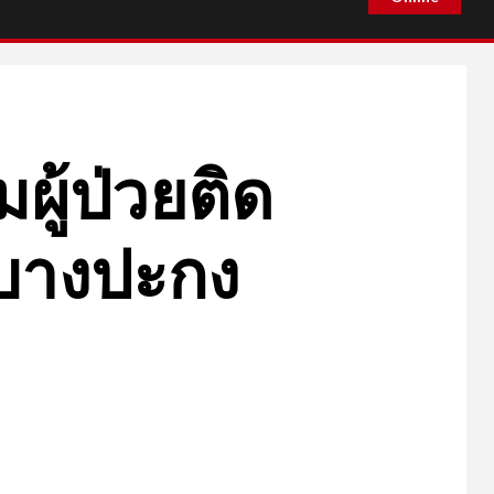
ยมผู้ป่วยติด
อ.บางปะกง