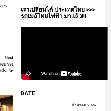
0096
เรา​เปลี่ยน​ได้​ ประเทศ​ไทย​ >>>
รถเมล์​ไทย​ไฟฟ้า​ มาแล้ว!!!
Next
่ยมชมการ
ี่ระลึก
DATE
สิงหาคม 2026