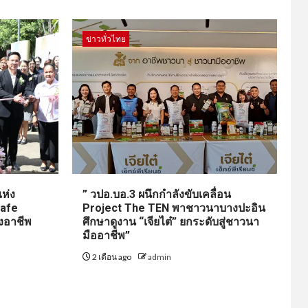
ข่าวทั่วไทย
ห่ง
” วปอ.บอ.3 ผนึกกำลังขับเคลื่อน
Cafe
Project The TEN พาชาวนาบางปะอิน
งอาชีพ
ศึกษาดูงาน “เจียไต๋” ยกระดับสู่ชาวนา
มืออาชีพ”
2 เดือน ago
admin