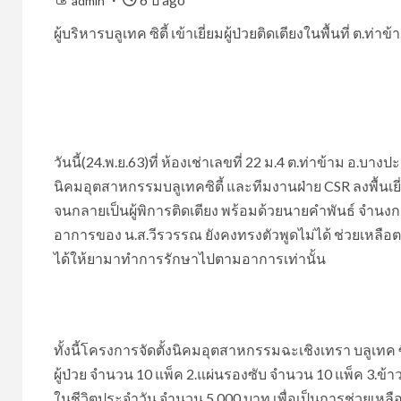
admin
ผู้บริหารบลูเทค ซิตี้ เข้าเยี่ยมผู้ป่วยติดเตียงในพื้นที่ ต.ท
วันนี้(24.พ.ย.63)ที่ ห้องเช่าเลขที่ 22 ม.4 ต.ท่าข้าม อ.บ
นิคมอุตสาหกรรมบลูเทคซิตี้ และทีมงานฝ่าย CSR ลงพื้นเยี
จนกลายเป็นผู้พิการติดเตียง พร้อมด้วยนายคำพันธ์ จำนงการ อ
อาการของ น.ส.วีรวรรณ ยังคงทรงตัวพูดไม่ได้ ช่วยเหลือต
ได้ให้ยามาทำการรักษาไปตามอาการเท่านั้น
ทั้งนี้โครงการจัดตั้งนิคมอุตสาหกรรมฉะเชิงเทรา บลูเทค ซิ
ผู้ป่วย จำนวน 10 แพ็ค 2.แผ่นรองซับ จำนวน 10 แพ็ค 3.ข้า
ในชีวิตประจำวัน จำนวน 5,000 บาท เพื่อเป็นการช่วยเหลือเ