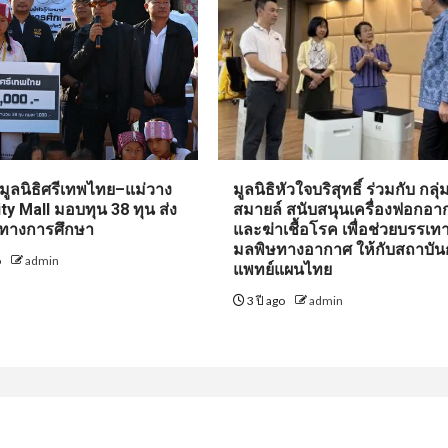
-มูลนิธิศรีเทพไทย–แม่วาง
มูลนิธิหัวใจบริสุทธิ์ ร่วมกับ กลุ
 Mall มอบทุน 38 ทุน ส่ง
สมายล์ สนับสนุนเครื่องฟอกอา
ทางการศึกษา
และฆ่าเชื้อโรค เพื่อช่วยบรรเท
มลพิษทางอากาศ ให้กับสถาบั
o
admin
แพทย์แผนไทย
3 ปี ago
admin