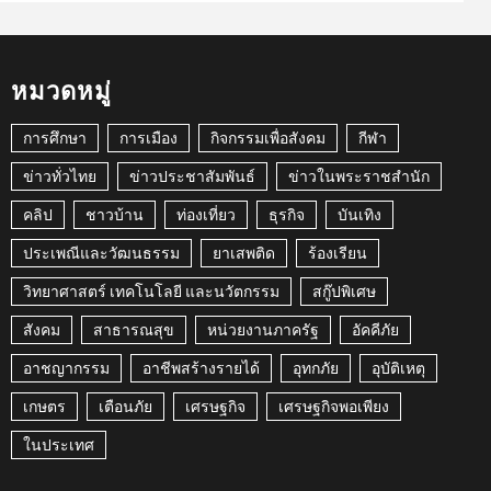
หมวดหมู่
การศึกษา
การเมือง
กิจกรรมเพื่อสังคม
กีฬา
ข่าวทั่วไทย
ข่าวประชาสัมพันธ์
ข่าวในพระราชสำนัก
คลิป
ชาวบ้าน
ท่องเที่ยว
ธุรกิจ
บันเทิง
ประเพณีและวัฒนธรรม
ยาเสพติด
ร้องเรียน
วิทยาศาสตร์ เทคโนโลยี และนวัตกรรม
สกู๊ปพิเศษ
สังคม
สาธารณสุข
หน่วยงานภาครัฐ
อัคคีภัย
อาชญากรรม
อาชีพสร้างรายได้
อุทกภัย
อุบัติเหตุ
เกษตร
เตือนภัย
เศรษฐกิจ
เศรษฐกิจพอเพียง
ในประเทศ