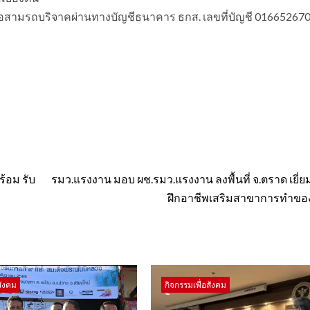
อสามรถบริจาคผ่านทางบัญชีธนาคาร ธกส. เลขที่บัญชี 01665267
้อม รับ
รมว.แรงงาน มอบ ผช.รมว.แรงงาน ลงพื้นที่ จ.ตราด เยี
ฝึกอาชีพเสริมสาขาการทำของท
สังคม
กิจกรรมเพื่อสังคม