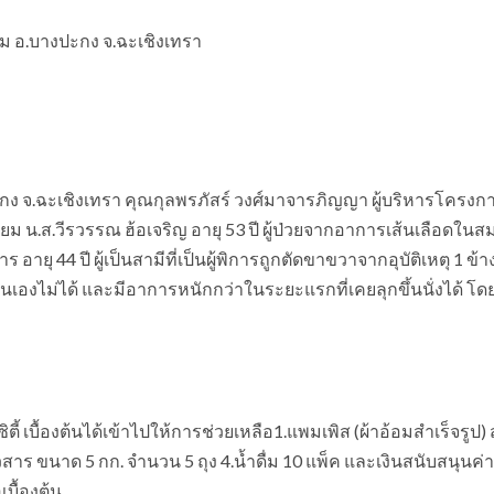
่าข้าม อ.บางปะกง จ.ฉะเชิงเทรา
างปะกง จ.ฉะเชิงเทรา คุณกุลพรภัสร์ วงศ์มาจารภิญญา ผู้บริหารโครงการ
่ยม น.ส.วีรวรรณ ฮ้อเจริญ อายุ 53 ปี ผู้ป่วยจากอาการเส้นเลือดใ
ายุ 44 ปี ผู้เป็นสามีที่เป็นผู้พิการถูกตัดขาขวาจากอุบัติเหตุ 1 ข้า
นเองไม่ได้ และมีอาการหนักกว่าในระยะแรกที่เคยลุกขึ้นนั่งได้ โด
ตี้ เบื้องต้นได้เข้าไปให้การช่วยเหลือ1.แพมเพิส (ผ้าอ้อมสำเร็จรูป)
วสาร ขนาด 5 กก. จำนวน 5 ถุง 4.น้ำดื่ม 10 แพ็ค และเงินสนับสนุนค่า
บื้องต้น