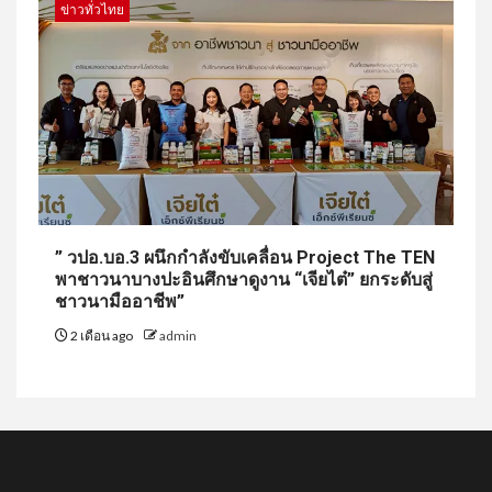
ข่าวทั่วไทย
” วปอ.บอ.3 ผนึกกำลังขับเคลื่อน Project The TEN
พาชาวนาบางปะอินศึกษาดูงาน “เจียไต๋” ยกระดับสู่
ชาวนามืออาชีพ”
2 เดือน ago
admin