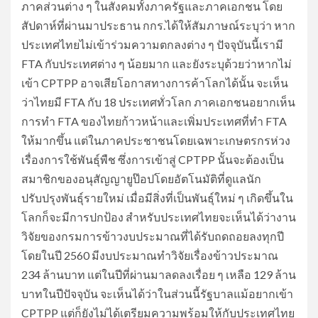
ภาคส่วนต่าง ๆ ในสังคมทั้งภาครัฐและภาคเอกชน โดย
สัปดาห์ที่ผ่านมาประธาน กกร.ได้ให้สัมภาษณ์ระบุว่า หาก
ประเทศไทยไม่เข้าร่วมความตกลงต่าง ๆ ปัจจุบันนี้เรามี
FTA กับประเทศต่าง ๆ น้อยมาก และยังระบุด้วยว่าหากไม่
เข้า CPTPP อาจเสียโอกาสทางการค้าโลกได้นั้น จะเห็น
ว่าไทยมี FTA กับ 18 ประเทศทั่วโลก ภาคเอกชนอยากเห็น
การทำ FTA ของไทยก้าวหน้าและเพิ่มประเทศที่ทำ FTA
ให้มากขึ้น แต่ในภาคประชาชนโดยเฉพาะเกษตรกรห่วง
เรื่องการใช้พันธุ์พืช ซึ่งการเข้าสู่ CPTPP นั้นจะต้องเป็น
สมาชิกของอนุสัญญายูป๊อปโดยอัตโนมัติที่ดูแลนัก
ปรับปรุงพันธุ์รายใหม่ เมื่อมีสิ่งที่เป็นพันธุ์ใหม่ ๆ เกิดขึ้นใน
โลกก็จะมีการปกป้อง สำหรับประเทศไทยจะเห็นได้ว่างาน
วิจัยของกรมการข้าวงบประมาณที่ได้รับถดถอยลงทุกปี
โดยในปี 2560 มีงบประมาณทำวิจัยเรื่องข้าวประมาณ
234 ล้านบาท แต่ในปีที่ผ่านมาลดลงเรื่อย ๆ เหลือ 129 ล้าน
บาทในปีปัจจุบัน จะเห็นได้ว่าในส่วนนี้รัฐบาลแม้อยากเข้า
CPTPP แต่ก็ยังไม่ได้เตรียมความพร้อมให้กับประเทศไทย