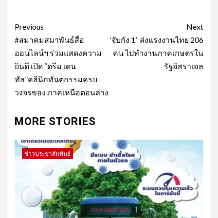
Post
Previous
Next
navigation
#สมาคมสมาพันธ์สื่อ
‘จับกัง 1’ ส่งแรงงานไทย 206
ออนไลน์ฯ ร่วมแสดงความ
คน ไปทำงานภาคเกษตรใน
ยินดี เปิด “ดรีม เดน
รัฐอิสราเอล
ทัล”คลินิกทันตกรรมครบ
วงจรของ ภาคเหนือตอนล่าง
MORE STORIES
ข่าวประชาสัมพันธ์