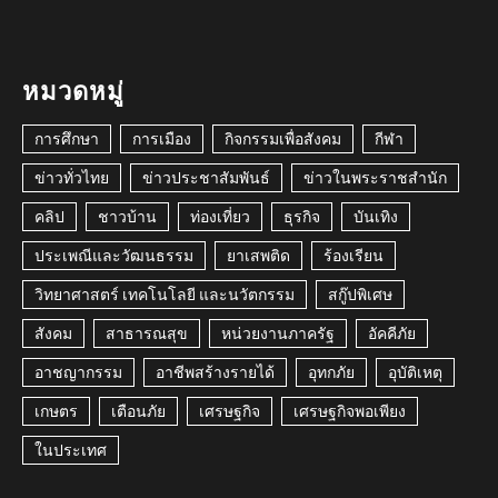
หมวดหมู่
การศึกษา
การเมือง
กิจกรรมเพื่อสังคม
กีฬา
ข่าวทั่วไทย
ข่าวประชาสัมพันธ์
ข่าวในพระราชสำนัก
คลิป
ชาวบ้าน
ท่องเที่ยว
ธุรกิจ
บันเทิง
ประเพณีและวัฒนธรรม
ยาเสพติด
ร้องเรียน
วิทยาศาสตร์ เทคโนโลยี และนวัตกรรม
สกู๊ปพิเศษ
สังคม
สาธารณสุข
หน่วยงานภาครัฐ
อัคคีภัย
อาชญากรรม
อาชีพสร้างรายได้
อุทกภัย
อุบัติเหตุ
เกษตร
เตือนภัย
เศรษฐกิจ
เศรษฐกิจพอเพียง
ในประเทศ