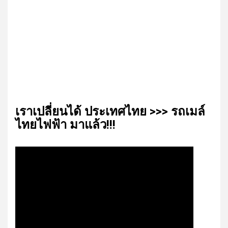
เรา​เปลี่ยน​ได้​ ประเทศ​ไทย​ >>> รถเมล์​
ไทย​ไฟฟ้า​ มาแล้ว!!!