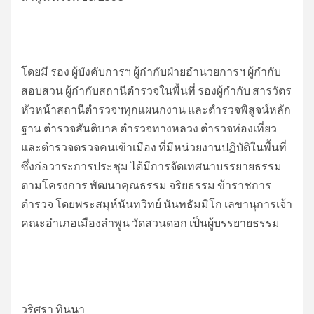
โดยมี รอง ผู้บังคับการฯ ผู้กำกับฝ่ายอำนวยการฯ ผู้กำกับ
สอบสวน ผู้กำกับสถานีตำรวจในพื้นที่ รองผู้กำกับ สารวัตร
หัวหน้าสถานีตำรวจฯทุกแผนกงาน และตำรวจพิสูจน์หลัก
ฐาน ตำรวจสันติบาล ตำรวจทางหลวง ตำรวจท่องเที่ยว
และตำรวจตรวจคนเข้าเมือง ที่มีหน่วยงานปฏิบัติในพื้นที่
ซึ่งก่อวาระการประชุม ได้มีการจัดเทศนาบรรยายธรรม
ตามโครงการ พัฒนาคุณธรรม จริยธรรม ข้าราชการ
ตำรวจ โดยพระสมุห์นันทวิทย์ นันทธัมมิโก เลขานุการเจ้า
คณะอำเภอเมืองลำพูน วัดสวนดอก เป็นผู้บรรยายธรรม
วริศรา ทินนา