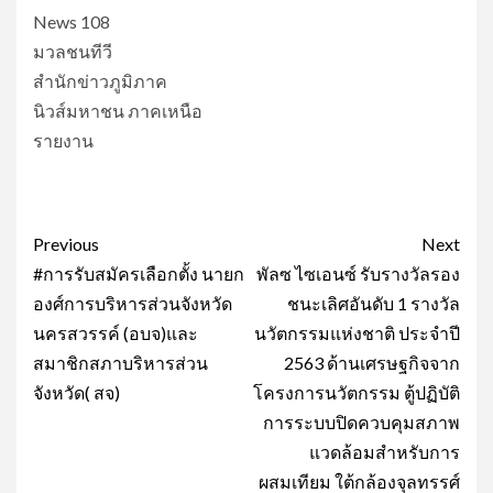
News 108
มวลชนทีวี
สำนักข่าวภูมิภาค
นิวส์มหาชน ภาคเหนือ
รายงาน
Post
Previous
Next
navigation
#การรับสมัครเลือกตั้ง นายก
พัลซ ไซเอนซ์ รับรางวัลรอง
องศ์การบริหารส่วนจังหวัด
ชนะเลิศอันดับ 1 รางวัล
นครสวรรค์ (อบจ)และ
นวัตกรรมแห่งชาติ ประจำปี
สมาชิกสภาบริหารส่วน
2563 ด้านเศรษฐกิจจาก
จังหวัด( สจ)
โครงการนวัตกรรม ตู้ปฏิบัติ
การระบบปิดควบคุมสภาพ
แวดล้อมสำหรับการ
ผสมเทียม ใต้กล้องจุลทรรศ์