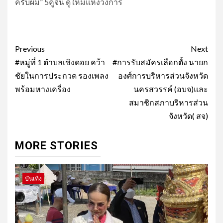
ครับผม” 5คู่จิ้น ดูใหม่แห่งวงการ
Post
Previous
Next
navigation
#หมู่ที่ 1 ตำบลเชิงดอย คว้า
#การรับสมัครเลือกตั้ง นายก
ชัยในการประกวด รองเพลง
องศ์การบริหารส่วนจังหวัด
พร้อมหางเครื่อง
นครสวรรค์ (อบจ)และ
สมาชิกสภาบริหารส่วน
จังหวัด( สจ)
MORE STORIES
บันเทิง