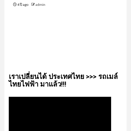
4 ปี ago
admin
เรา​เปลี่ยน​ได้​ ประเทศ​ไทย​ >>> รถเมล์​
ไทย​ไฟฟ้า​ มาแล้ว!!!