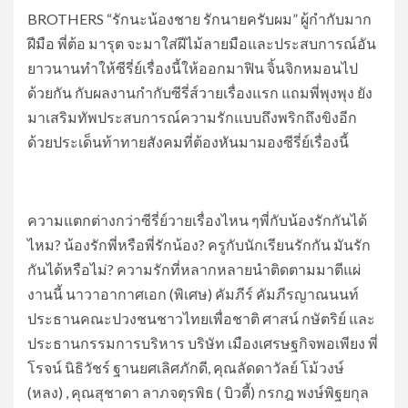
BROTHERS “รักนะน้องชาย รักนายครับผม” ผู้กำกับมาก
ฝีมือ พี่ต้อ มารุต จะมาใส่ฝีไม้ลายมือและประสบการณ์อัน
ยาวนานทำให้ซีรี่ย์เรื่องนี้ให้ออกมาฟิน จิ้นจิกหมอนไป
ด้วยกัน กับผลงานกำกับซีรี่ส์วายเรื่องแรก แถมพี่พุงพุง ยัง
มาเสริมทัพประสบการณ์ความรักแบบถึงพริกถึงขิงอีก
ด้วยประเด็นท้าทายสังคมที่ต้องหันมามองซีรี่ย์เรื่องนี้
ความแตกต่างกว่าซีรี่ย์วายเรื่องไหน ๆพี่กับน้องรักกันได้
ไหม? น้องรักพี่หรือพี่รักน้อง? ครูกับนักเรียนรักกัน มันรัก
กันได้หรือไม่? ความรักที่หลากหลายนำติดตามมาตีแผ่
งานนี้ นาวาอากาศเอก (พิเศษ) คัมภีร์ คัมภีรญาณนนท์
ประธานคณะปวงชนชาวไทยเพื่อชาติ ศาสน์ กษัตริย์ และ
ประธานกรรมการบริหาร บริษัท เมืองเศรษฐกิจพอเพียง พี่
โรจน์ นิธิวัชร์ ฐานยศเลิศภักดี, คุณลัดดาวัลย์ โม้วงษ์
(หลง) , คุณสุชาดา ลาภจตุรพิธ ( บิวตี้) กรกฎ พงษ์พิฐยกุล