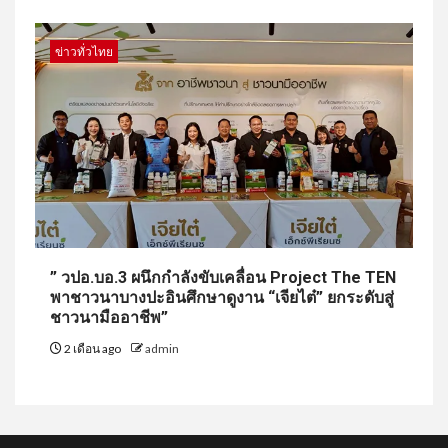
ข่าวทั่วไทย
” วปอ.บอ.3 ผนึกกำลังขับเคลื่อน Project The TEN
พาชาวนาบางปะอินศึกษาดูงาน “เจียไต๋” ยกระดับสู่
ชาวนามืออาชีพ”
2 เดือน ago
admin