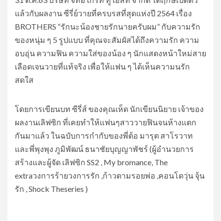
แล้วกับผลงาน ซีรี่ย์วายที่ครบรสที่สุดแห่งปี 2564 เรื่อง
BROTHERS “รักนะน้องชายรักนายครับผม” กับความรัก
ของหนุ่ม ๆ 5 รูปแบบ ที่คุณจะสัมผัสได้ถึงความรัก ความ
อบอุ่น ความฟิน ความใส่ของน้อง ๆ นักแสดงหน้าใหม่สาย
เลือดเจนวายที่แท้จริง เพื่อให้แฟน ๆ ได้เห็นความนรัก
สดใส
โดยการเขียนบท ซีรี่ส์ ของคุณเห็ด นักเขียนนิยาย เจ้าของ
ผลงานเลิฟซิก ที่เคยทำให้แฟนๆสาววายฟินจนห้างแตก
กันมาแล้ว ในฉบับการกำกับของพี่ต้อ มารุต สาโรวาท
และพี่พุงพุง ภูมิพัฒน์ ธนาชัยบุญญาพัชร์ (ผู้อำนวยการ
สร้างและผู้จัด เลิฟซิก SS2 , My bromance, The
extraวงการร้ายวงการรัก ,ก้าวตามรอยพ่อ ,คอนโดวุ่น จุ้น
รัก , Shock Theseries )