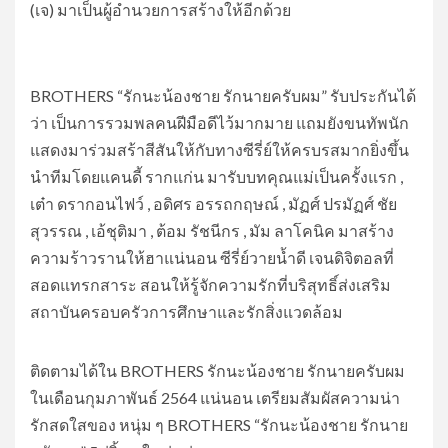
(เจ) มาเป็นผู้อำนวยการสร้างให้อีกด้วย
BROTHERS “รักนะน้องชาย รักนายครับผม” รับประกันได้
ว่า เป็นการรวมพลคนฝีมือดีไว้มากมาย แถมยังขนทัพนัก
แสดงมาร่วมสร้าสีสันให้กับทางซีรี่ย์ให้ครบรสมากยิ่งขึ้น
นำทีมโดยแคนดี้ รากแก่น มารับบทคุณแม่เป็นครั้งแรก ,
เต๋า ดรากอนไฟว์ , อดิศร อรรถกฤษณ์ , มัฏศ์ ปรมัฏศ์ ชัย
สุวรรณ , เอ้ชุติมา , ต้อม รัชนีกร , มัม ลาโคนิค มาสร้าง
ความร้าวรานให้ฮาแน่นอน ซีรี่ย์วายน้ำดี เจนดิจิตอลที่
สอดแทรกสาระ สอนให้รู้จักความรักที่บริสุทธิ์ส่งเสริม
สถาบันครอบครัวการศึกษาและรักสิ่งแวดล้อม
ติดตามได้ใน BROTHERS รักนะน้องชาย รักนายครับผม
ในเดือนกุมภาพันธ์ 2564 แน่นอน เตรียมสัมผัสความน่า
รักสดใสของ หนุ่ม ๆ BROTHERS “รักนะน้องชาย รักนาย