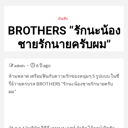
บันเทิง
BROTHERS “รักนะน้อง
ชายรักนายครับผม”
6 ปี ago
admin
ห้ามพลาด เตรียมฟินกับความรักของหนุ่มๆ 5 รูปแบบ ในซี
รี่ย์วายครบรส BROTHERS “รักนะน้องชายรักนายครับ
ผม”
31 ต.ค.63 บริษัท จีทีอี เกรท ทู เอสท์ จำกัด ได้ฤกษ์เปิดตัว