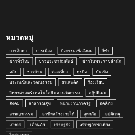
หมวดหมู่
การศึกษา
การเมือง
กิจกรรมเพื่อสังคม
กีฬา
ข่าวทั่วไทย
ข่าวประชาสัมพันธ์
ข่าวในพระราชสำนัก
คลิป
ชาวบ้าน
ท่องเที่ยว
ธุรกิจ
บันเทิง
ประเพณีและวัฒนธรรม
ยาเสพติด
ร้องเรียน
วิทยาศาสตร์ เทคโนโลยี และนวัตกรรม
สกู๊ปพิเศษ
สังคม
สาธารณสุข
หน่วยงานภาครัฐ
อัคคีภัย
อาชญากรรม
อาชีพสร้างรายได้
อุทกภัย
อุบัติเหตุ
เกษตร
เตือนภัย
เศรษฐกิจ
เศรษฐกิจพอเพียง
ในประเทศ