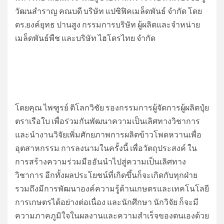
วัฒนสำราญ คณบดี บริษัท แปซิฟิคเมล็ดพันธ์ จำกัด โดย
ดร.ยงค์ยุทธ ปานสูง กรรมการบริษัท ผู้ผลิตและจำหน่าย
เมล็ดพันธ์พืช และบริษัท ไฮโดรไทย จำกัด
โดยคุณ ไพฑูรย์ ติโลกวิชัย รองกรรมการผู้จัดการผู้ผลิตปุ๋ย
ตราเรือใบ เพื่อร่วมกันพัฒนาความเป็นเลิศทางวิชาการ
และนำงานวิจัยเพิ่มศักยภาพการผลิตข้าวโพดหวานเพื่อ
อุตสาหกรรม การลงนามในครั้งนี้ เพื่อวัตถุประสงค์ ใน
การสร้างความร่วมมืออันนำไปสู่ความเป็นเลิศทาง
วิชาการ อีกทั้งผลประโยชน์ที่เกิดขึ้นก็จะเกิดกับทุกฝ่าย
รวมถึงมีการพัฒนาองค์ความรู้ด้านเกษตรและเทคโนโลยี
การเกษตรได้อย่างต่อเนื่อง และนักศึกษา นักวิจัย ก็จะมี
ความภาคภูมิใจในผลงานและความสำเร็จของตนเองด้วย