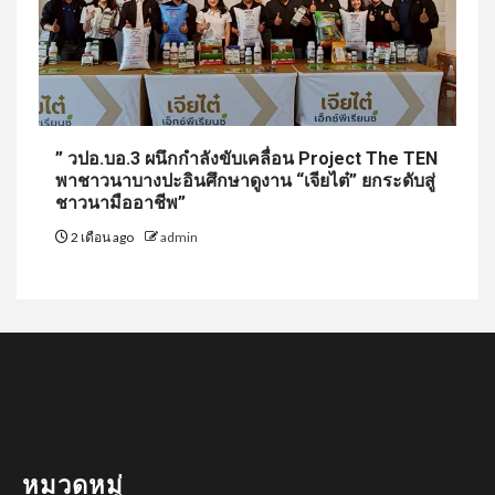
” วปอ.บอ.3 ผนึกกำลังขับเคลื่อน Project The TEN
พาชาวนาบางปะอินศึกษาดูงาน “เจียไต๋” ยกระดับสู่
ชาวนามืออาชีพ”
2 เดือน ago
admin
หมวดหมู่