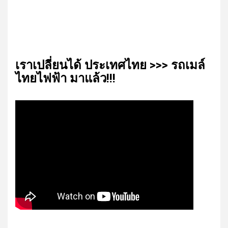
เรา​เปลี่ยน​ได้​ ประเทศ​ไทย​ >>> รถเมล์​
ไทย​ไฟฟ้า​ มาแล้ว!!!