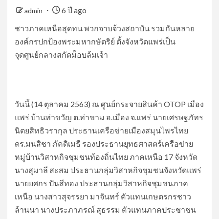
6 ปี ago
admin
ชาวภาคเหนือสุดทน พวกจาบจ้วงสถาบัน รวมกันหลาย
องค์กรปกป้องพระมหากษัตริย์ ตั้งจังหวัดแพร่เป็น
จุดศูนย์กลางสกัดม็อบล้มเจ้า
วันนี้ (14 ตุลาคม 2563) ณ ศูนย์กระจายสินค้า OTOP เมือง
แพร่ บ้านท่าขวัญ ต.ท่าขาม อ.เมือง จ.แพร่ นายเศรษฐภัทร
นิตยสิทธิวรากุล ประธานเครือข่ายเมืองสมุนไพรไทย
ดร.มนสิชา ภัคดิเมธี รองประธานยุทธศาสตร์เครือข่าย
หมู่บ้านวิสาหกิจชุมชนท้องถิ่นไทย ภาคเหนือ 17 จังหวัด
นางสุมาลี สะสม ประธานกลุ่มวิสาหกิจชุมชนจังหวัดแพร่
นายยศกร ปันสีทอง ประธานกลุ่มวิสาหกิจชุมชนภาค
เหนือ นางสาวสุจรรยา มาจันทร์ ตัวแทนเกษตรกรชาว
ล้านนา นางประภาภรณ์ สุธรรม ตัวแทนภาคประชาชน