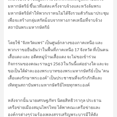
มหากษัตริย์ ขึ้นเวทีแต่ละครั้งจาบจ้วงและหวังล้มพระ
มหากษัตริย์ทำให้พวกเราทนไม่ได้จึงรวมตัวกันมาประชุม
เพื่อจะสร้างกลุ่มสกัดม็อบจากทางภาคเหนือที่จาบจ้วง
สถาบันพระมหากษัตริย์
โดยใช้ “จังหวัดแพร่” เป็นศูนย์กลางของภาคเหนือ และ
พวกเราขอยืนยันว่าในพื้นที่ภาคเหนือ 17 จังหวัด ที่เป็นคน
เสื้อแดง และ อดีตหมู่บ้านเสื้อแดง จะไม่ขอเข้าร่วม
กิจกรรมของคณะราษฎร 2563 ในวันนี้แต่อย่างใด และจะ
ขอเป็นใต้ฝ่าละอองพระบาทของพระมหากษัตริย์ เป็น “คน
เสื้อแดงรักษาพระองค์” เป็นประชาชนที่จงรักภักดีและ
เทิดทูนสถาบันพระมหากษัตริย์ไทยทุกพระองค์
หลังจากนั้น นายเศรษฐภัทร นิตยสิทธิวรากุล ประธาน
เครือข่ายเมืองสมุนไพรไทย ได้พาคณะเครือข่ายและ
องค์กรต่างๆร่วมร้องเพลงสรรเสริญพระบารมีให้ดัง