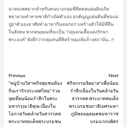
น่าสมเพศมากสำหรับคนบางกลุ่มที่คิดคดแผ่นดินเกิด
พยายามทำลายชาติกำเนิดตัวเอง อกตัญญูแผ่นดินที่พ่อแม่
ปู่ย่าตัวเองอาศัยทำมาหากินจนก่อร่างสร้างตัวให้มีที่ยืน
ในสังคม พวกตนยอมที่จะเป็น “กลุ่มคนเสื้อแดงรักษา
พระองค์” ยังดีกว่ากลุ่มคนที่คิดร้ายมุ่งล้มล้างสถาบัน…!!
Post
Previous
Next
navigation
“หมู่บ้านวิสาหกิจชุมชนท้อง
#กิจกรรมจิตอาสาเพื่อน้อม
ถิ่นเรารักประเทศไทย” ร่วม
รำลึกเนื่องในวันคล้ายวัน
จุดเทียนน้อมรำลึกในพระ
สวรรคต พระบาทสมเด็จ
มหากรุณาธิคุณ เนื่องใน
พระบรมชนกาธิเบศรมหา
โอกาสวันคล้ายวันสวรรคต
ภูมิพลอดุลยเดชมหาราช
พระบาทสมเด็จพระบรมชน
บรมนาถบพิตร