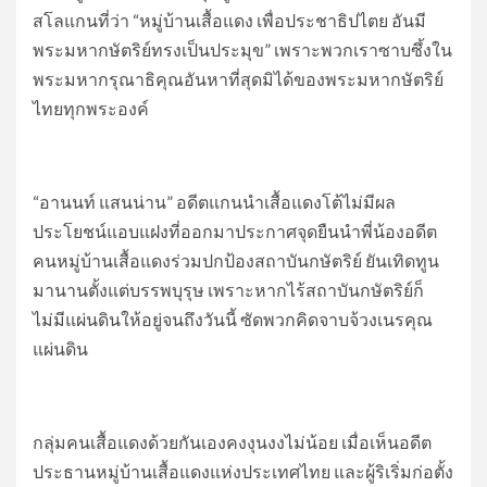
สโลแกนที่ว่า “หมู่บ้านเสื้อแดง เพื่อประชาธิปไตย อันมี
พระมหากษัตริย์ทรงเป็นประมุข” เพราะพวกเราซาบซึ้งใน
พระมหากรุณาธิคุณอันหาที่สุดมิได้ของพระมหากษัตริย์
ไทยทุกพระองค์
“อานนท์ แสนน่าน” อดีตแกนนำเสื้อแดงโต้ไม่มีผล
ประโยชน์แอบแฝงที่ออกมาประกาศจุดยืนนำพี่น้องอดีต
คนหมู่บ้านเสื้อแดงร่วมปกป้องสถาบันกษัตริย์ ยันเทิดทูน
มานานตั้งแต่บรรพบุรุษ เพราะหากไร้สถาบันกษัตริย์ก็
ไม่มีแผ่นดินให้อยู่จนถึงวันนี้ ซัดพวกคิดจาบจ้วงเนรคุณ
แผ่นดิน
กลุ่มคนเสื้อแดงด้วยกันเองคงงุนงงไม่น้อย เมื่อเห็นอดีต
ประธานหมู่บ้านเสื้อแดงแห่งประเทศไทย และผู้ริเริ่มก่อตั้ง