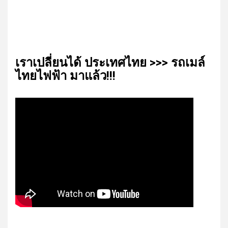
เรา​เปลี่ยน​ได้​ ประเทศ​ไทย​ >>> รถเมล์​
ไทย​ไฟฟ้า​ มาแล้ว!!!