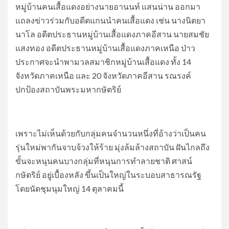
หมู่บ้านคนเสื้อแดงอย่างนายอานนท์ แสนน่าน ออกมา
แถลงข่าวร่วมกับอดีตแกนนำคนเสื้อแดง เช่น นางนิตยา
นาโล อดีตประธานหมู่บ้านเสื้อแดงภาคอีสาน นายสมชัย
แสงทอง อดีตประธานหมู่บ้านเสื้อแดงภาคเหนือ ป่าว
ประกาศจะนำพามวลสมาชิกหมู่บ้านเสื้อแดง ทั้ง 14
จังหวัดภาคเหนือ และ 20 จังหวัดภาคอีสาน รณรงค์
ปกป้องสถาบันพระมหากษัตริย์
เพราะไม่เห็นด้วยกับกลุ่มคนจำนวนหนึ่งที่อ้างว่าเป็นคน
รุ่นใหม่พากันจาบจ้วงให้ร้าย มุ่งล้มล้างสถาบัน ฝันไกลถึง
ขั้นจะหนุนคนบางกลุ่มที่หนุนการทำลายชาติ ศาสน์
กษัตริย์ อยู่เบื้องหลัง ขึ้นเป็นใหญ่ในระบอบสาธารณรัฐ
โดยนัดชุมนุมใหญ่ 14 ตุลาคมนี้