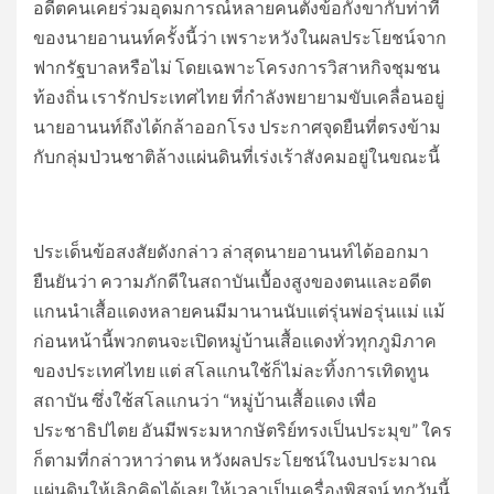
อดีตคนเคยร่วมอุดมการณ์หลายคนตั้งข้อกังขากับท่าที
ของนายอานนท์ครั้งนี้ว่า เพราะหวังในผลประโยชน์จาก
ฟากรัฐบาลหรือไม่ โดยเฉพาะโครงการวิสาหกิจชุมชน
ท้องถิ่น เรารักประเทศไทย ที่กำลังพยายามขับเคลื่อนอยู่
นายอานนท์ถึงได้กล้าออกโรง ประกาศจุดยืนที่ตรงข้าม
กับกลุ่มป่วนชาติล้างแผ่นดินที่เร่งเร้าสังคมอยู่ในขณะนี้
ประเด็นข้อสงสัยดังกล่าว ล่าสุดนายอานนท์ได้ออกมา
ยืนยันว่า ความภักดีในสถาบันเบื้องสูงของตนและอดีต
แกนนำเสื้อแดงหลายคนมีมานานนับแต่รุ่นพ่อรุ่นแม่ แม้
ก่อนหน้านี้พวกตนจะเปิดหมู่บ้านเสื้อแดงทั่วทุกภูมิภาค
ของประเทศไทย แต่ สโลแกนใช้ก็ไม่ละทิ้งการเทิดทูน
สถาบัน ซึ่งใช้สโลแกนว่า “หมู่บ้านเสื้อแดง เพื่อ
ประชาธิปไตย อันมีพระมหากษัตริย์ทรงเป็นประมุข” ใคร
ก็ตามที่กล่าวหาว่าตน หวังผลประโยชน์ในงบประมาณ
แผ่นดินให้เลิกคิดได้เลย ให้เวลาเป็นเครื่องพิสูจน์ ทุกวันนี้