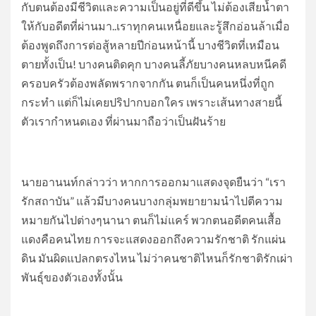
กับตนต้องมีชีวิตและความเป็นอยู่ที่ดีขึ้น ไม่ต้องเสียน้ำตา
ให้กับอดีตที่ผ่านมา..เราทุกคนเหนื่อยและรู้สึกอ่อนล้าเมื่อ
ต้องพูดถึงการต่อสู้หลายปีก่อนหน้านี้ บางชีวิตที่เหมือน
ตายทั้งเป็น! บางคนติดคุก บางคนลี้ภัยบางคนหลบหนีคดี
ครอบครัวต้องพลัดพรากจากกัน ตนก็เป็นคนหนึ่งที่ถูก
กระทำ แต่ก็ไม่เคยปริปากบอกใคร เพราะเส้นทางสายนี้
ตัวเรากำหนดเอง ที่ผ่านมาถือว่าเป็นฝันร้าย
นายอานนท์กล่าวว่า หากการออกมาแสดงจุดยืนว่า “เรา
รักสถาบัน” แล้วมีบางคนบางกลุ่มพยายามนำไปตีความ
หมายกันไปต่างๆนานา ตนก็ไม่แคร์ พวกตนอดีตคนเสื้อ
แดงคือคนไทย การจะแสดงออกถึงความรักชาติ รักแผ่น
ดิน มันผิดแปลกตรงไหน ไม่ว่าคนชาติไหนก็รักชาติรักเผ่า
พันธุ์ของตัวเองทั้งนั้น