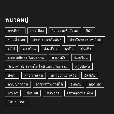
หมวดหมู่
การศึกษา
การเมือง
กิจกรรมเพื่อสังคม
กีฬา
ข่าวทั่วไทย
ข่าวประชาสัมพันธ์
ข่าวในพระราชสำนัก
คลิป
ชาวบ้าน
ท่องเที่ยว
ธุรกิจ
บันเทิง
ประเพณีและวัฒนธรรม
ยาเสพติด
ร้องเรียน
วิทยาศาสตร์ เทคโนโลยี และนวัตกรรม
สกู๊ปพิเศษ
สังคม
สาธารณสุข
หน่วยงานภาครัฐ
อัคคีภัย
อาชญากรรม
อาชีพสร้างรายได้
อุทกภัย
อุบัติเหตุ
เกษตร
เตือนภัย
เศรษฐกิจ
เศรษฐกิจพอเพียง
ในประเทศ