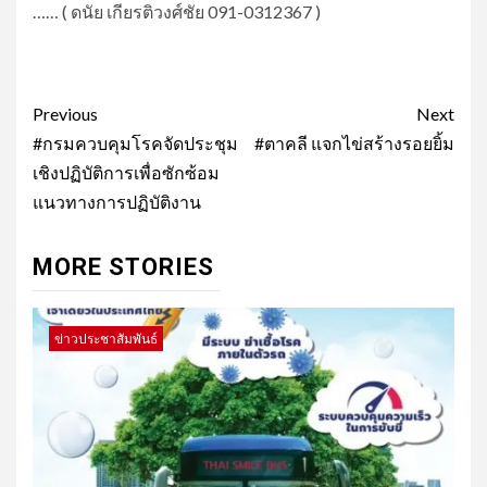
…… ( ดนัย เกียรติวงศ์ชัย 091-0312367 )
Post
Previous
Next
navigation
#กรมควบคุมโรคจัดประชุม
#ตาคลี แจกไข่สร้างรอยยิ้ม
เชิงปฏิบัติการเพื่อซักซ้อม
แนวทางการปฏิบัติงาน
MORE STORIES
ข่าวประชาสัมพันธ์