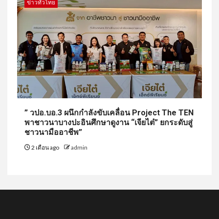
ข่าวทั่วไทย
” วปอ.บอ.3 ผนึกกำลังขับเคลื่อน Project The TEN
พาชาวนาบางปะอินศึกษาดูงาน “เจียไต๋” ยกระดับสู่
ชาวนามืออาชีพ”
2 เดือน ago
admin