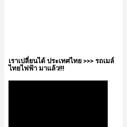
เรา​เปลี่ยน​ได้​ ประเทศ​ไทย​ >>> รถเมล์​
ไทย​ไฟฟ้า​ มาแล้ว!!!