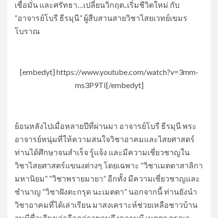
เชื่อมั่น และศรัทธา…เปลี่ยนวิกฤต..เริ่มชีวิตใหม่ กับ
“อาจารย์โบรี ธีรมุนี” ผู้สืบสานสายวิชาไสยเวทย์เขมร
โบราณ
[embedyt] https://www.youtube.com/watch?v=3mm-
ms3P9TI[/embedyt]
ย้อนหลังไปเมื่อหลายปีที่ผ่านมา อาจารย์โบรี ธีรมุนี พระ
อาจารย์หนุ่มที่ให้ความสนใจวิชาอาคมและไสยศาสตร์
ท่านได้ศึกษาจนสำเร็จ รู้แจ้ง และมีความเชี่ยวชาญใน
วิชาไสยศาสตร์แขนงต่างๆ โดยเฉพาะ “วิชาเมตตาสาลิกา
มหานิยม” “วิชาพรายมายา” อีกทั้ง มีความเชี่ยวชาญและ
ชำนาญ “วิชาฝังตะกรุด นะเมตตา” นอกจากนี้ ท่านยังนำ
วิชาอาคมที่ได้เล่าเรียน มาสงเคราะห์ช่วยเหลือชาวบ้าน
จนมีชื่อเสียงเล่าลือกล่าวขานถึงความมี เมตตา กรุณา