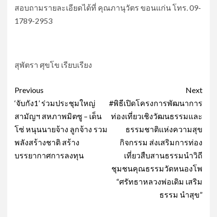
สอบถามรายละเอียดได้ที่ คุณภานุวัตร ขอนแก่น โทร. 09-
1789-2953
สุพัตรา ศุขโข เรียบเรียง
Post
Previous
Next
navigation
‘จับกัง1’ ร่วมประชุมใหญ่
#พิธีเปิดโครงการพัฒนาการ
สามัญฯ สหภาพมิตซู – เด็น
ท่องเที่ยวเชิงวัฒนธรรมและ
โซ่ หนุนนายจ้าง ลูกจ้าง รวม
ธรรมชาติแห่งความสุข
พลังสร้างชาติ สร้าง
กิจกรรม ส่งเสริมการท่อง
บรรยากาศการลงทุน
เที่ยวสืบสานธรรมนำวิถี
ชุมชนคุณธรรมวัดหนองโพ
“ศรัทธาหลวงพ่อเดิม เสริม
ธรรม นำสุข”