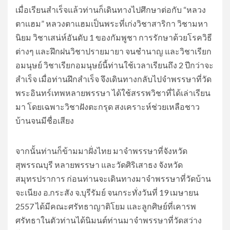
เมื่อเรียนสำเร็จแล้วท่านก็เดินทางไปศึกษาต่อกับ “หลวง
ตาเเฮม” หลวงตาแฮมเป็นพระที่เก่งวิชาสาริกา วิชามหา
นิยม วิชาเสน่ห์อันดับ 1 ของกัมพูชา การรักษาด้วยโรควิธี
ต่างๆ และฝึกฝนวิชาปรายมายา จนชำนาญ และวิชาเรียก
อมนุษย์ วิชาเรียกอมนุษย์นี้ท่านใช้เวลาเรียนถึง 2 ปีกว่าจะ
สำเร็จ เมื่อท่านฝึกสำเร็จ จึงเดินทางกลับไปจำพรรษาที่วัด
พระอินทร์เทพหลายพรรษา ได้ใช้สรรพวิชาที่ได้เล่าเรียน
มา โดยเฉพาะวิชาฝังตะกรุด สงเคราะห์ช่วยเหลือชาว
บ้านจนมีชื่อเสียง
จากนั้นท่านก็ข้ามมาฝั่งไทย มาจำพรรษาที่จังหวัด
สุพรรณบุรี หลายพรรษา และวัดศิริเสาธง จังหวัด
สมุทรปราการ ก่อนท่านจะเดินทางมาจำพรรษาที่วัดบ้าน
จะเนียง อ.กระสัง จ.บุรีรัมย์ จนกระทั่งวันที่ 19 เมษายน
2557 ได้มีคณะศรัทธาญาติโยม และลูกศิษย์ที่เคารพ
ศรัทธาในตัวท่านได้นิมนต์ท่านมาจำพรรษาที่วัดสว่าง