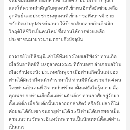
และให้ความสำคัญกับทุกคนที่เข้าพบ อีกทั้งยังช่วยเหลือ
ลูกศิษย์ และประชาชนทุกคนที่เข้ามาขอพึ่งบารมี ช่วย
ขจัดปัดเป่าอุปสรรค์นานา ให้ร้ายกลับกลายเป็นดี พลิก
วิกฤติให้ชีวิตเป็นคนใหม่ ซึ่งท่านให้การช่วยเหลือ
ประชาชนมายาวนาน ตราบถึงปัจจุบัน
​อาจารย์โบรี ธีรมุนี เล่าให้ทีมข่าวไทยเสรีฟังว่า ท่านเกิด
เมื่อวันอาทิตย์ที่ 10 ตุลาคม 2525 ที่ตำบลสา อำเภอบอริโบ
เมืองกำปงชะนัง ประเทศกัมพูชา เมื่อท่านเกิดนั้นแม่ของ
ท่านได้ฝันว่ามีคนนำตำรามาให้ ท่านมีพี่น้องร่วมกัน 4 คน
โดยท่านเป็นคนที่ 3 ท่านกำพร้ามาตั้งแต่ยังไม่รู้ความ คือ
คุณพ่อของท่านเสียตั้งแต่ท่านยังเล็กๆ ท่านอาศัยอยู่วัดมา
ตั้งแต่เด็ก เมื่อวัยเด็กนั้นเวลาออกล่าสัตว์ หรือจับปลา ก็ไม่
ค่อยจะได้กับเขา จนอายุท่านได้ 15 ปี ท่านได้บรรพชาเป็น
สามเณร ณ วัดพระอินทร์เทพ ท่านเป็นนักเทศน์ตั้งแต่ท่าน
เป็นเณร