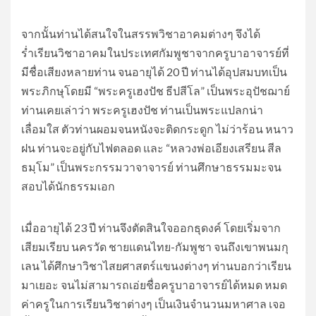
จากนั้นท่านได้สนใจในสรรพวิชาอาคมต่างๆ จึงได้
ร่ำเรียนวิชาอาคมในประเทศกัมพูชาจากครูบาอาจารย์ที่
มีชื่อเสียงหลายท่าน จนอายุได้ 20 ปี ท่านได้อุปสมบทเป็น
พระภิกษุโดยมี “พระครูเฮงปัช ธีปสีโล” เป็นพระอุปัชฌาย์
ท่านเคยเล่าว่า พระครูเฮงปัช ท่านเป็นพระแปลกน่า
เลื่อมใส ตัวท่านผอมจนหนังจะติดกระดูก ไม่ว่าร้อน หนาว
ฝน ท่านจะอยู่กับไฟตลอด และ “หลวงพ่อเอียงเสรียน สีล
ธมฺโม” เป็นพระกรรมวาจาจารย์ ท่านศึกษาธรรมมะจน
สอบได้นักธรรมเอก
เมื่ออายุได้ 23 ปี ท่านจึงตัดสินใจออกธุดงค์ โดยเริ่มจาก
เสียมเรียบ นครวัด ชายแดนไทย-กัมพูชา จนถึงเขาพนมกุ
เลน ได้ศึกษาวิชาไสยศาสตร์แขนงต่างๆ ท่านบอกว่าเรียน
มาเยอะ จนไม่สามารถเอ่ยชื่อครูบาอาจารย์ได้หมด หมด
ค่าครูในการเรียนวิชาต่างๆ เป็นเงินจำนวนมหาศาล เจอ