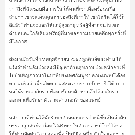
ท่านจะให้มีการแจกทานขึ้นเสมอ เพราะท่านจะพูดเสมอ
ว่า “สิ่งที่ฉันชอบคือการให้ ให้คนที่เขาเดือดร้อนหรือ
ลำบาก เขาจะเห็นคุณค่าของสิ่งที่เราให้ เขาได้กิน ได้ใช้ก็
ดีแล้ว” ท่านจะแจกให้แก่ผู้สูงอายุ หรือผู้ที่ยากจนในเขต
ตำบลและใกล้เคียง หรือผู้ที่มาขอความช่วยเหลือทุกครั้งที่
มีโอกาส
ต่อมาเมื่อวันที่ 19 พฤศจิกายน 2562 ลูกศิษย์ของท่าน ได้
แจ้งว่าท่านล้มป่วยลง มีปัญหาด้านสุขภาพ ป่วยหนักช่วงที่
ไปบำเพ็ญภาวนาในป่าที่ประเทศกัมพูชา คณะแพทย์ได้ลง
ความเห็นว่าเพื่อเกิดความสะดวกต่อการรักษา จึงได้กราบ
ขอให้ท่านลาสิกขาเพื่อมารักษาตัว ท่านจึงได้ลาสิกขา
ออกมาเพื่อรักษาตัวตามคำแนะนำของแพทย์
หลังจากที่ท่านได้พักรักษาตัวจนอาการป่วยดีขึ้นเป็นลำดับ
บรรดาลูกศิษย์ที่เลื่อมใสศรัทธาในตัว อาจารย์โบรี ได้ขอ
ให้ท่านจัดทำวัตถุมงคลเพื่อเป็นที่ยึดเหนี่ยวจิตใจ และช่วย