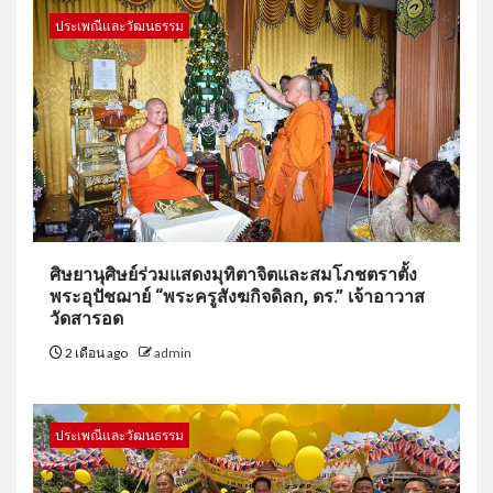
ประเพณีและวัฒนธรรม
ศิษยานุศิษย์ร่วมแสดงมุทิตาจิตและสมโภชตราตั้ง
พระอุปัชฌาย์ “พระครูสังฆกิจดิลก, ดร.” เจ้าอาวาส
วัดสารอด
2 เดือน ago
admin
ประเพณีและวัฒนธรรม