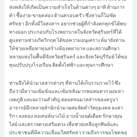
ส่งพลังให้เกิดเป็นความสำเร็จในด้านต่างๆ อาทิ ด้านการ
ค้า ซื้อง่าย-ขายคล่อง ด้านครอบครัว ซึ่งท่านก็ไม่ขัด
ศรัทธา อีกทั้งมีใจสงสาร อยากช่วยผู้ที่กำลังตกทุกข์ได้พบ
ทางออก ประกอบกับโรงพยาบาลในจังหวัดสุรินทร์ที่ได้
ดูแลท่านช่วงเกิดวิกฤต ได้ขอความอนุเคราะห์มายังท่าน
ให้ช่วยเหลือหาทุนสร้างห้องพยาบาล และสถานศึกษา
หลายแห่งในพื้นที่จังหวัดสุรินทร์ และจังหวัดบุรีรัมย์ ได้ขอ
ทุนปรับปรุงโรงเรียน ติดตั้งไฟฟ้า และทุนการศึกษา
ท่านจึงได้นำมวลสารต่างๆ ที่ท่านได้เก็บรวบรวมไว้ ซึ่ง
ถือว่ามีความเข้มข้นและเข้มขลังมากพอสมควร ผงมหา
เจตภูติ และผงว่านสำคัญ ตลอดจนมวลสารของครูบา
อาจารย์อีกหลายสำนักนำมาผสมจัดทำวัตถุมงคล ลงสา
ริกา ลงทอง ลงเสน่ห์นางไม้ อาบน้ำมนต์เดือด รักษาคุณ
ไสย์ และตรวจดวงเสริมดวง เพื่อช่วยเหลือลูกศิษย์และ
ประชาชนที่มีความเลื่อมใสศรัทธา รวมถึงการขอโชคขอ