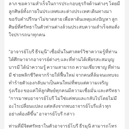
ลาภ ขอความสำเร็จในการประกอบธุรกิจด้านต่างๆ โดยมี
ลูกศิษย์ทั้งภายในประเทศและต่างประเทศ เดินทางมา
ขอรับคำปรึกษาไม่ขาดสาย เพื่อหาต้นเหตุแห่งปัญหา ลูก
ศิษย์ที่ศรัทธาในตัวท่านต่างล้วนประสบความสำเร็จสมดั่ง
ใจปรารถนาทุกคน
“อาจารย์โบรี ธีรมุนี” เชื่อมั่นในศาสตร์วิชาความรู้ที่ท่าน
ได้ศึกษาจากอาจารย์ต่างๆ และที่ท่านได้เพียรสะสมบุญ
บารมี ได้นำความรู้ ความสามารถ ความเชี่ยวชาญ ที่ท่าน
มี ช่วยพลิกชีวิตจากร้ายให้ฟื้นใหม่ จากคนที่ล้มจนแทบจะ
ทำร้ายตัวเองกลับมาเป็นคนใหม่ที่พบแต่ความเจริญ
รุ่งเรือง ขอแค่ให้ลูกศิษย์ทุกคนมีความเชื่อมั่น และศรัทธา
“การมาพบอาจารย์โบรี ไม่ใช่แค่พบและกลับไปโดยไม่มี
อะไรเปลี่ยนแปลง แต่หลังจากพบอาจารย์โบรีแล้ว ทุก
อย่างต้องดีขึ้น” อาจารย์โบรี กล่าว
ท่านที่มีจิตศรัทธาในตัวอาจารย์โบรี ธีรมุนี สามารถโทร