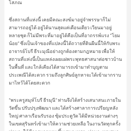
โสภณ
ซึ่งสถานที่แห่งนี้ เคยมีคณะสงฆ์มาอยู่จำพรรษาก็ไม่
สามารถอยู่ได้ อยู่ได้นานสุดแค่เดือนเดียว เวียนมาอยู่
หลายชุด ก็ไม่มีพระที่มาอยู่ได้คือเป็นที่อาถรรพ์แรง “โยม
น้อย” ซึ่งเป็นเจ้าของที่แปลงนี้ได้ถวายที่ดินผืนนี้ให้กับพระ
อาจารย์โบรี ธีระมุณีอย่างถูกต้องตามกฎหมาย เพื่อให้
สถานที่แห่งนี้เป็นแหล่งเผยแผ่พระพุทธศาสนาต่อชาวบ้าน
ในพื้นที่ และใกล้เคียงได้สามารถเข้ามาทำบุญตาม
ประเพณีได้สะดวก รวมถึงลูกศิษย์ลูกหาจะได้เข้ามากราบ
มาไหว้ได้โดยสะดวก
“พระครูสมุห์โบรี ธีรมุนี” ท่านจึงได้สร้างเสนาสนะภายใน
วัดขึ้น ปรับปรุงพัฒนา และได้สร้างศาลาการเปรียญหลัง
ใหญ่ ศาลาเรือนรับรอง ซุ้มประตูวัด ได้มีหน่วยงานต่างๆ
ในเขตสุรินทร์เข้ามาให้ความช่วยเหลือ ในงานวัดทุกครั้ง