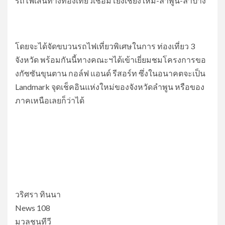
รถไฟเส้นทางท่องเที่ยวเชื่อมโยงเชียงใหม่-ลำพูน-ลำปาง
โดยจะได้จัดขบวนรถไฟเที่ยวพิเศษในการ ท่องเที่ยว 3
จังหวัด พร้อมกันนี้ทางคณะฯได้เข้าเยี่ยมชมโครงการขอ
งกัซซันขุนตาน กอล์ฟ แอนด์ รีสอร์ท ซึ่งในอนาคตจะเป็น
Landmark จุดเช็คอินแห่งใหม่ของจังหวัดลำพูน หรือของ
ภาคเหนือเลยก็ว่าได้
วริศรา ทินนา
News 108
มวลชนทีวี