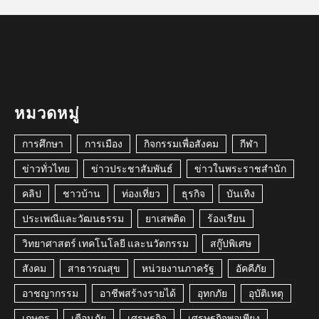
หมวดหมู่
การศึกษา
การเมือง
กิจกรรมเพื่อสังคม
กีฬา
ข่าวทั่วไทย
ข่าวประชาสัมพันธ์
ข่าวในพระราชสำนัก
คลิป
ชาวบ้าน
ท่องเที่ยว
ธุรกิจ
บันเทิง
ประเพณีและวัฒนธรรม
ยาเสพติด
ร้องเรียน
วิทยาศาสตร์ เทคโนโลยี และนวัตกรรม
สกู๊ปพิเศษ
สังคม
สาธารณสุข
หน่วยงานภาครัฐ
อัคคีภัย
อาชญากรรม
อาชีพสร้างรายได้
อุทกภัย
อุบัติเหตุ
เกษตร
เตือนภัย
เศรษฐกิจ
เศรษฐกิจพอเพียง