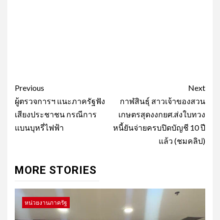
Post
Previous
Next
navigation
ผู้ตรวจการฯ แนะภาครัฐฟัง
กาฬสินธุ์ สาวเจ้าของสวน
เสียงประชาชน กรณีการ
เกษตรสุดงงกยศ.ส่งใบทวง
แบนบุหรี่ไฟฟ้า
หนี้ยันจ่ายครบปิดบัญชี 10 ปี
แล้ว (ชมคลิป)
MORE STORIES
หน่วยงานภาครัฐ