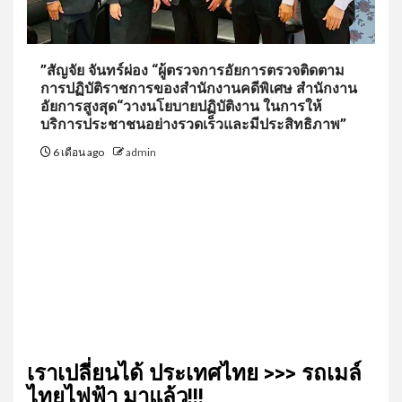
”สัญจัย จันทร์ผ่อง “ผู้ตรวจการอัยการตรวจติดตาม
การปฏิบัติราชการของสำนักงานคดีพิเศษ สำนักงาน
อัยการสูงสุด“วางนโยบายปฏิบัติงาน ในการให้
บริการประชาชนอย่างรวดเร็วและมีประสิทธิภาพ”
6 เดือน ago
admin
เรา​เปลี่ยน​ได้​ ประเทศ​ไทย​ >>> รถเมล์​
ไทย​ไฟฟ้า​ มาแล้ว!!!