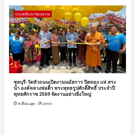
ประเพณีและวัฒนธรรม
ชลบุรี-วัดหัวถนนเปิดงานนมัสการ ปิดทอง แห่ สรง
น้ำ องค์หลวงพ่อติ้ว พระพุทธรูปศักดิ์สิทธิ์ ประจำปี
พุทธศักราช 2569 จัดงานอย่างยิ่งใหญ่
4 เดือน ago
admin