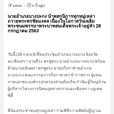
6 ปี ago
admin
นายอำเภอบางปะกง นำพสกนิการทุกหมู่เหล่า
ถวายพระพรชัยมงคล เนื่องในโอกาสวันเฉลิม
พระชนมพรรษาพระบาทสมเด็จพระเจ้าอยู่หัว 28
กรกฎาคม 2563
วันนี้ (28 ก.ค.63) ที่หอประชุมอำเภอบางปะกง จังหวัด
ฉะเชิงเทรา นายธีระ พรชูตรง นายอำเภอบางปะกง พร้อม
ด้วยนางอนันตยา พรชูตรง นายกกิ่งกาชาดอำเภอ
บางปะกง คณะกรรมการกิ่งกาขาดฯ ข้าราชการ ผู้แทน
ภาคเอกชน องค์กรปกครองส่วนท้องถิ่น กำนัน ผู้ใหญ่บ้าน
ผู้บริหารโครงการนิคมอุตสาหกรรมฉะเชิงเทรา บลูเทค
ซิตี้
พี่น้องประชาชนทุกหมู่เหล่า ร่วมพิธีถวายสัตย์ปฏิญาณ