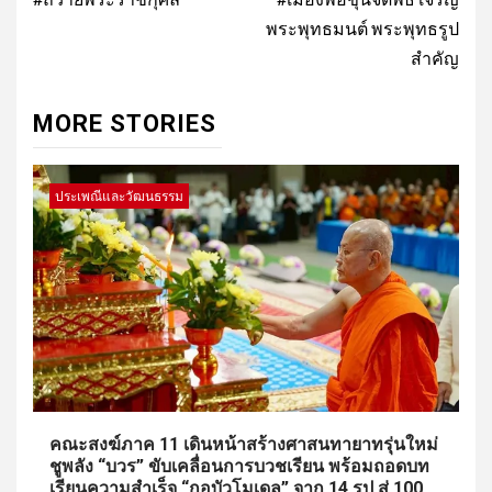
navigation
พระพุทธมนต์ พระพุทธรูป
สำคัญ
MORE STORIES
ประเพณีและวัฒนธรรม
คณะสงฆ์ภาค 11 เดินหน้าสร้างศาสนทายาทรุ่นใหม่
ชูพลัง “บวร” ขับเคลื่อนการบวชเรียน พร้อมถอดบท
เรียนความสำเร็จ “กอบัวโมเดล” จาก 14 รูป สู่ 100