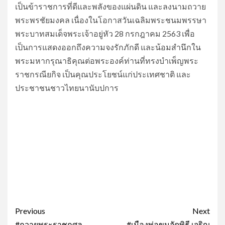
เป็นข้าราชการที่ดีและพลังของแผ่นดิน และลงนามถวาย
พระพรชัยมงคล เนื่องในโอกาสวันเฉลิมพระชนมพรรษา
พระบาทสมเด็จพระเจ้าอยู่หัว 28 กรกฎาคม 2563 เพื่อ
เป็นการแสดงออกถึงความจงรักภักดี และน้อมสำนึกใน
พระมหากรุณาธิคุณต่อพระองค์ท่านที่ทรงบำเพ็ญพระ
ราชกรณียกิจ เป็นคุณประโยชน์แก่ประเทศชาติ และ
ประชาชนชาวไทยนานับปการ
Post
Previous
Next
#ถวายพระราชกุศล
#เมืองพ่อขุนจัดพิธี เจริญ