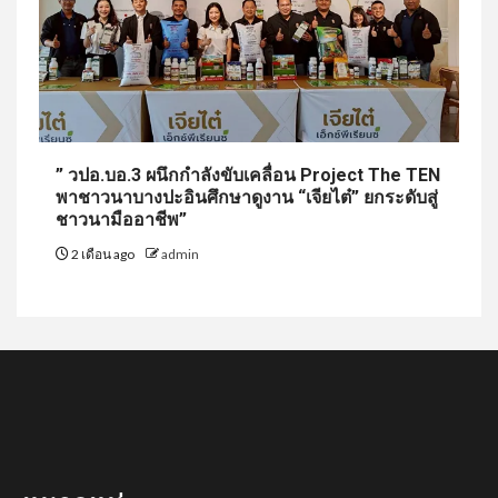
” วปอ.บอ.3 ผนึกกำลังขับเคลื่อน Project The TEN
พาชาวนาบางปะอินศึกษาดูงาน “เจียไต๋” ยกระดับสู่
ชาวนามืออาชีพ”
2 เดือน ago
admin