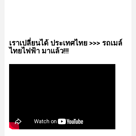
เรา​เปลี่ยน​ได้​ ประเทศ​ไทย​ >>> รถเมล์​
ไทย​ไฟฟ้า​ มาแล้ว!!!