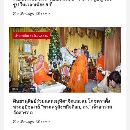
รูป ในเวลาเพียง 5 ปี
2 เดือน ago
admin
ประเพณีและวัฒนธรรม
ศิษยานุศิษย์ร่วมแสดงมุทิตาจิตและสมโภชตราตั้ง
พระอุปัชฌาย์ “พระครูสังฆกิจดิลก, ดร.” เจ้าอาวาส
วัดสารอด
2 เดือน ago
admin