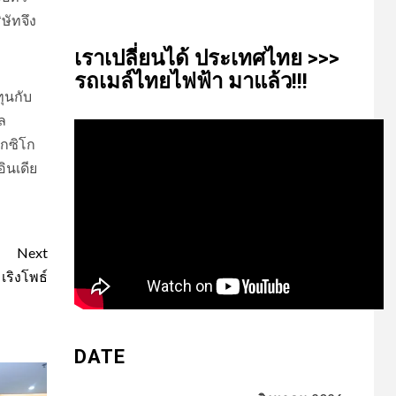
ษัทจึง
เรา​เปลี่ยน​ได้​ ประเทศ​ไทย​ >>>
รถเมล์​ไทย​ไฟฟ้า​ มาแล้ว!!!
ุนกับ
ล
็กซิโก
ินเดีย
Next
เริงโพธ์
DATE