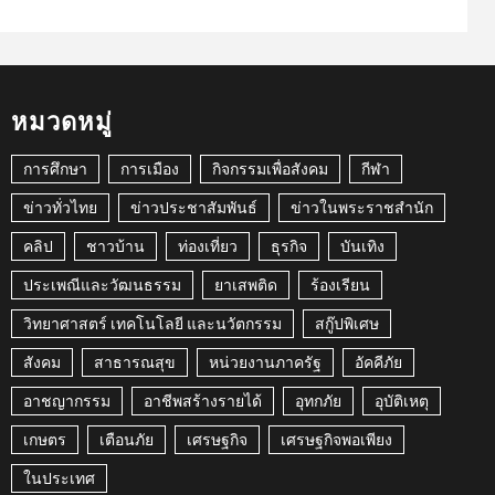
หมวดหมู่
การศึกษา
การเมือง
กิจกรรมเพื่อสังคม
กีฬา
ข่าวทั่วไทย
ข่าวประชาสัมพันธ์
ข่าวในพระราชสำนัก
คลิป
ชาวบ้าน
ท่องเที่ยว
ธุรกิจ
บันเทิง
ประเพณีและวัฒนธรรม
ยาเสพติด
ร้องเรียน
วิทยาศาสตร์ เทคโนโลยี และนวัตกรรม
สกู๊ปพิเศษ
สังคม
สาธารณสุข
หน่วยงานภาครัฐ
อัคคีภัย
อาชญากรรม
อาชีพสร้างรายได้
อุทกภัย
อุบัติเหตุ
เกษตร
เตือนภัย
เศรษฐกิจ
เศรษฐกิจพอเพียง
ในประเทศ