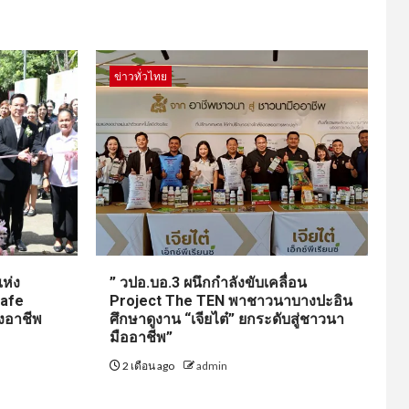
ข่าวทั่วไทย
ห่ง
” วปอ.บอ.3 ผนึกกำลังขับเคลื่อน
Cafe
Project The TEN พาชาวนาบางปะอิน
งอาชีพ
ศึกษาดูงาน “เจียไต๋” ยกระดับสู่ชาวนา
มืออาชีพ”
2 เดือน ago
admin