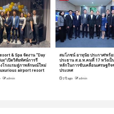
esort & Spa จัดงาน “Day
สมโภชน์ อาหุนัย ประกาศ!พร้อม
ux”เปิดวิสัยทัศน์การรี
ประธาน ส.อ.ท.คนที่ 17 หวังเป
งโรงแรมสู่ภาพลักษณ์ใหม่
หลักในการขับเคลื่อนเศรษฐกิจ
uxurious airport resort
ประเทศ
o
admin
2 ปี ago
admin