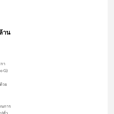
ล้าน
ิกา
io G)
ด้วย
ด้านการ
ปทั่ว