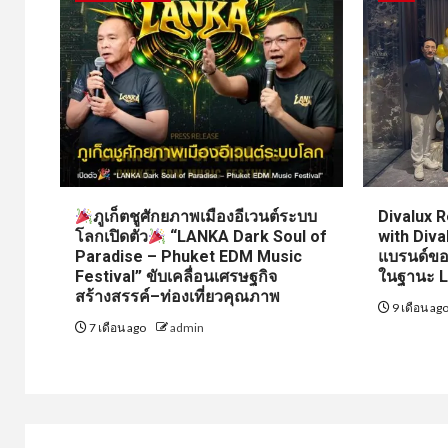
ภูเก็ตชูศักยภาพเมืองอีเวนต์ระบบ
Divalux R
โลกเปิดตัว
“LANKA Dark Soul of
with Dival
Paradise – Phuket EDM Music
แบรนด์ขอ
Festival” ขับเคลื่อนเศรษฐกิจ
ในฐานะ L
สร้างสรรค์–ท่องเที่ยวคุณภาพ
9 เดือน ag
7 เดือน ago
admin