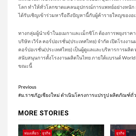
โลก ทำให้ทั่วโลกขาดแคลนอุปกรณ์การแพทย์อย่างหนัก ส่
ได้รับเชิญเข้าร่วมหารือถึงปัญหานี้กับผู้ค้ารายใหญของอ
ทางกลุ่มผู้นำเข้าในอเมกาและเม็กซิโก ต้องการพยุงราคาส
บริษัท เวิร์ล คอร์ปอเรชั่น(ประเทศไทย) จำกัด เปิดโรงงา
คอร์ปอเรชั่น(ประเทศไทย) เป็นผู้ดูแลและบริหารการผลิต ทั้
สนับสนุนการตั้งโรงงานผลิตในไทย ภายใต้แบรนด์ World 
ขณะนี้
Post
Previous
navigation
#ม.ราชภัฏเชียงใหม่ ดำเนินโครงการแปรรูป ผลิตภัณฑ์ถั่
MORE STORIES
ท่องเที่ยว
ธุรกิจ
ธุรกิจ