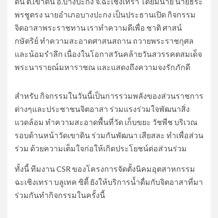
ดิน ต.เขาดิน อ.บางปะกง จ.ฉะเชิงเทรา โดยมีนาย นายธีระ
พรชูตรง นายอำเภอบางปะกง เป็นประธานเปิด กิจกรรม
จิตอาสาพระราชทาน เราทำความดีเพื่อ ชาติ ศาสน์
กษัตริย์ ทำความสะอาดศาสนสถาน ถวายพระราชกุศล
และน้อมรำลึก เนื่องในโอกาสวันคล้ายวันสวรรคตสมเด็จ
พระนารายณ์มหาราชณ และแสดงถึงความจงรักภักดี
สำหรับ กิจกรรมในวันนี้เป็นการรวมพลังของส่วนราชการ
ต่างๆและประชาชนจิตอาสา ร่วมแรงร่วมใจพัฒนาสิ่ง
แวดล้อม ทำความสะอาดพื้นที่วัด เก็บขยะ วัชพืช บริเวณ
รอบด้านหน้าวัดเขาดิน ร่วมกันพัฒนา เสียสละ ทำเพื่อส่วน
ร่วม ด้วยความเต็มใจก่อให้เกิดประโยชน์ต่อส่วนร่วม
ทั้งนี้ ทีมงาน CSR ของโครงการจัดตั้งนิคมอุตสาหกรรม
ฉะเชิงเทรา บลูเทค ซิตี้ ยังให้บริการน้ำดื่มกับจิตอาสาที่มา
ร่วมกันทำกิจกรรมในครั้งนี้