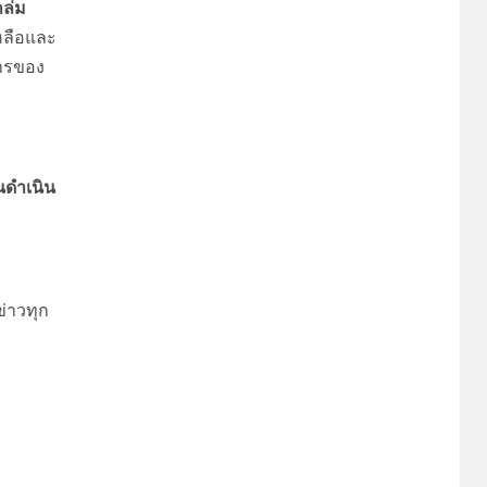
ถล่ม
หลือและ
การของ
นดำเนิน
ข่าวทุก