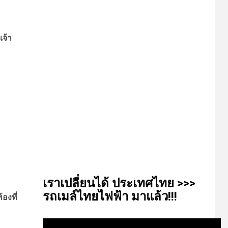
จ้า
เรา​เปลี่ยน​ได้​ ประเทศ​ไทย​ >>>
รถเมล์​ไทย​ไฟฟ้า​ มาแล้ว!!!
องที่