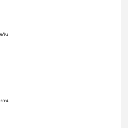
ม
ยกัน
ำงาน