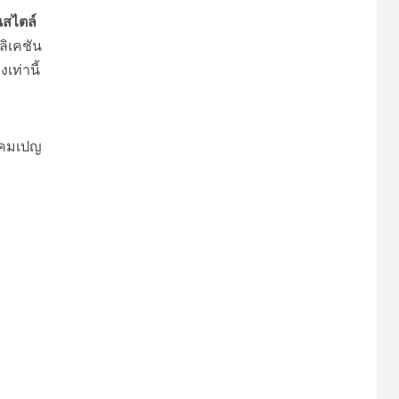
นสไตล์
ลิเคชัน
งเท่านี้
แคมเปญ