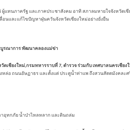
หม่ ผู้แทนภาครัฐ และภาคประชาสังคม อาทิ สภาลมหายใจจังหวัดเชี
่อนและแก้ไขปัญหาฝุ่นควันจังหวัดเชียงใหม่อย่างยั่งยืน
ันบูรณาการ พัฒนาคลองแม่ข่า
ัดเชียงใหม่,กรมทหารราบที่ 7, ตำรวจ ร่วมกับ เทศบาลนครเชียงใ
รงหล่อ ถนนอัษฏาธร และตั้งแต่ ประตูน้ำท่าแพ ถึงสวนสัตตมังคละศ
ัญหาอุทกภัย น้ำป่าไหลหลาก และดินถล่ม