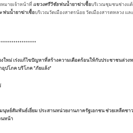
มายเจ้าหน้าที่
แขวงศรีวิชัย
พ่นน้ำยาฆ่าเชื้อ
บริเวณชุมชนช่างแต
ะ
พ่นน้ำยาฆ่าเชื้อ
บริเวณวัดเมืองสาตรน้อย วัดเมืองสารตหลวง แ
**********
ยงใหม่ เร่งแก้ไขปัญหาที่สร้างความเดือดร้อนให้กับประชาชนล่วงหน
ปโภค บริโภค “ภัยแล้ง”
่
นุษย์สัมพันธ์เยี่ยม ประสานหน่วยงานภาครัฐเอกชน ช่วยเหลืดชา
วนหน้า