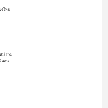
ยงใหม่
หม่
ร่วม
รีดอน