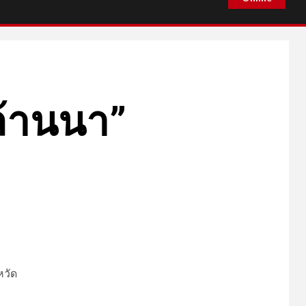
งล้านนา”
หวัด