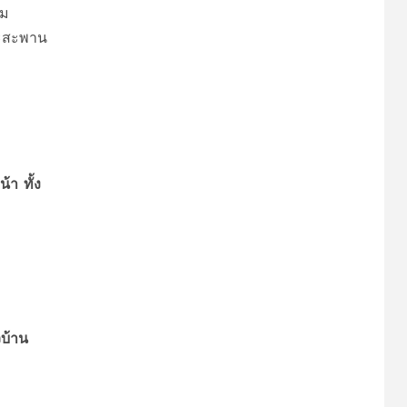
้ม
ละสะพาน
้า ทั้ง
วบ้าน