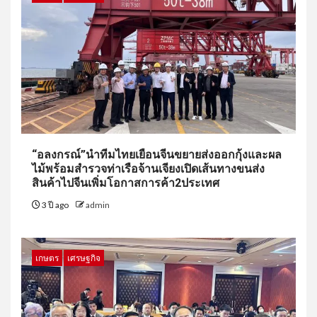
“อลงกรณ์”นำทีมไทยเยือนจีนขยายส่งออกกุ้งและผล
ไม้พร้อมสำรวจท่าเรือจ้านเจียงเปิดเส้นทางขนส่ง
สินค้าไปจีนเพิ่มโอกาสการค้า2ประเทศ
3 ปี ago
admin
เกษตร
เศรษฐกิจ