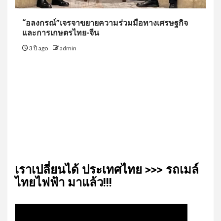
“อลงกรณ์”เจรจาขยายความร่วมมือทางเศรษฐกิจ
และการเกษตรไทย-จีน
3 ปี ago
admin
เรา​เปลี่ยน​ได้​ ประเทศ​ไทย​ >>> รถเมล์​
ไทย​ไฟฟ้า​ มาแล้ว!!!