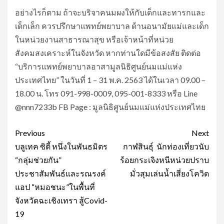
อย่างไรก็ตาม ถ้าจะบริจาคนมผงให้กับเด็กและทารกและ
เด็กเล็ก ควรปรึกษาแพทย์พยาบาล ด้านอนามัยแม่และเด็ก
ในหน่วยงานสาธารณาสุข หรือเจ้าหน้าที่หน่วย
สังคมสงเคราะห์ในจังหวัด หากท่านใดมีข้อสงสัย ติดต่อ
“บริการแพทย์พยาบาลอาสามูลนิธิศูนย์นมแม่แห่ง
ประเทศไทย” ในวันที่ 1 – 31 พ.ค. 2563 ได้ในเวลา 09.00 –
18.00 น. โทร 091-998-0009, 095-001-8333 หรือ Line
@nnn7233b FB Page : มูลนิธิศูนย์นมแม่แห่งประเทศไทย
Post
Previous
Next
navigation
บลูเทค ซิตี้ หนึ่งในพันธมิตร
กาฬสินธุ์ นักท่องเที่ยวนับ
“กลุ่มช่วยกัน”
ร้อยกระเจิงหนีหน่วยปราบ
ประชาสัมพันธ์และรณรงค์
มั่วสุมเล่นน้ำเสี่ยงโควิด
แอป “หมอชนะ”ในพื้นที่
จังหวัดฉะเชิงเทรา สู้Covid-
19