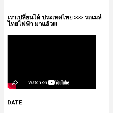
เรา​เปลี่ยน​ได้​ ประเทศ​ไทย​ >>> รถเมล์​
ไทย​ไฟฟ้า​ มาแล้ว!!!
DATE