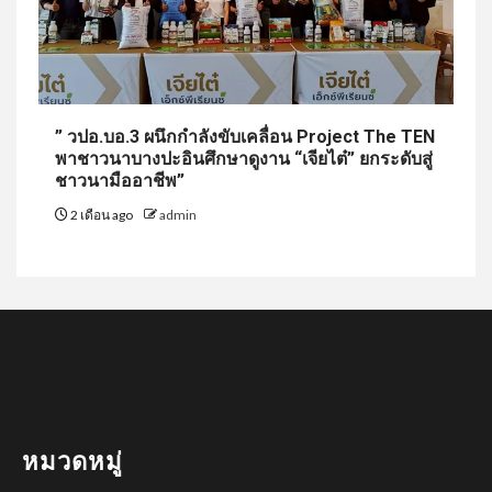
” วปอ.บอ.3 ผนึกกำลังขับเคลื่อน Project The TEN
พาชาวนาบางปะอินศึกษาดูงาน “เจียไต๋” ยกระดับสู่
ชาวนามืออาชีพ”
2 เดือน ago
admin
หมวดหมู่