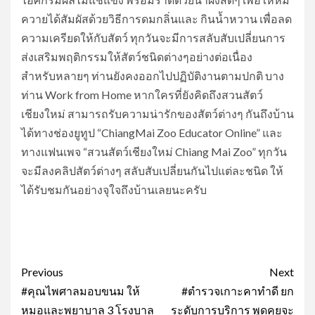
ควายได้สัมผัสด้วยวิธีการดมกลิ่นและ กินน้ำหวาน เพื่อลด
ความเครียดให้กับสัตว์ ทุกวันจะมีการสลับสับเปลี่ยนการ
ส่งเสริมพฤติกรรมให้สัตว์ชนิดต่างๆอย่างต่อเนื่อง
สำหรับหลายๆ ท่านยังคงออกไปปฏิบัติงานตามปกติ บาง
ท่าน Work from Home หากใครที่ยังคิดถึงสวนสัตว์
เชียงใหม่ สามารถรับความน่ารักของสัตว์ต่างๆ กันถึงบ้าน
ได้ทางช่องยูทูป “ChiangMai Zoo Educator Online” และ
ทางแฟนเพจ “สวนสัตว์เชียงใหม่ Chiang Mai Zoo” ทุกวัน
จะมีลงคลิปสัตว์ต่างๆ สลับสับเปลี่ยนกันไปแต่ละชนิด ให้
ได้รับชมกันอย่างจุใจถึงบ้านเลยนะครับ
Post
Previous
Next
navigation
#คุณไพศาลมอบขนม ให้
#ตำรวจเกาะคาทำดี ยก
หมอและพยาบาล 3 โรงบาล
ระดับการบริการ พูดคุยจะ