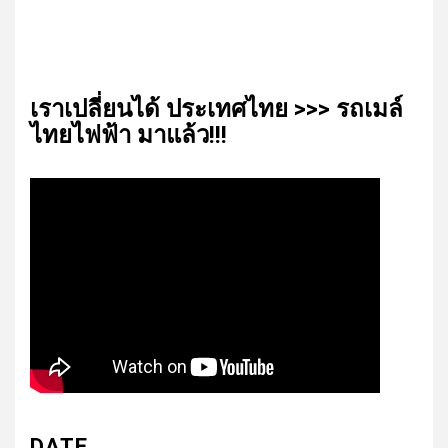
เรา​เปลี่ยน​ได้​ ประเทศ​ไทย​ >>> รถเมล์​
ไทย​ไฟฟ้า​ มาแล้ว!!!
DATE