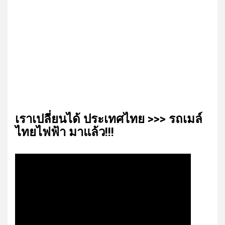
เรา​เปลี่ยน​ได้​ ประเทศ​ไทย​ >>> รถเมล์​
ไทย​ไฟฟ้า​ มาแล้ว!!!