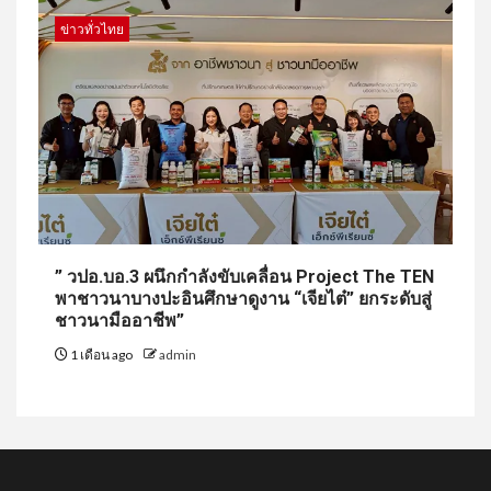
ข่าวทั่วไทย
” วปอ.บอ.3 ผนึกกำลังขับเคลื่อน Project The TEN
พาชาวนาบางปะอินศึกษาดูงาน “เจียไต๋” ยกระดับสู่
ชาวนามืออาชีพ”
1 เดือน ago
admin