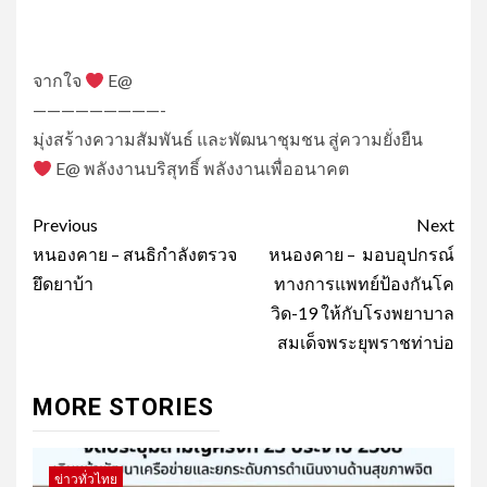
จากใจ
E@
—————————-
มุ่งสร้างความสัมพันธ์ และพัฒนาชุมชน สู่ความยั่งยืน
E@ พลังงานบริสุทธิ์ พลังงานเพื่ออนาคต
Post
Previous
Next
navigation
หนองคาย – สนธิกำลังตรวจ
หนองคาย – มอบอุปกรณ์
ยึดยาบ้า
ทางการแพทย์ป้องกันโค
วิด-19 ให้กับโรงพยาบาล
สมเด็จพระยุพราชท่าบ่อ
MORE STORIES
ข่าวทั่วไทย