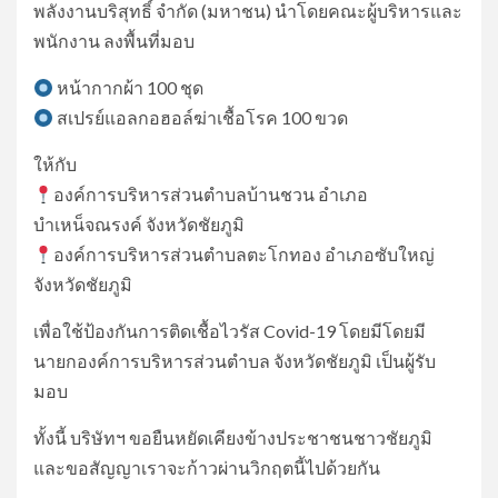
พลังงาน​บริสุทธิ์​ จำ​กัด​ (มหาชน)​ นำโดยคณะผู้บริหารและ
พนักงาน ลงพื้นที่มอบ
หน้ากากผ้า 100 ชุด
สเปรย์แอลกอฮอล์ฆ่าเชื้อโรค 100 ขวด
ให้กับ
องค์​การบริหารส่วนตำบลบ้านชวน อำ​เภอ​
บำเหน็จณรงค์​ จังหวัดชัยภูมิ
องค์การบริหารส่วนตำบลตะโกทอง อำเภอซับใหญ่​
จังหวัดชัยภูมิ
เพื่อใช้ป้องกันการติดเชื้อไวรัส Covid-19 โดยมีโดยมี
นายกองค์การบริหารส่วนตำบล จังหวัดชัยภูมิ เป็นผู้รับ
มอบ
ทั้งนี้ บริษัทฯ ขอยืนหยัดเคียงข้างประชาชนชาวชัยภูมิ
และขอสัญญาเราจะก้าวผ่านวิกฤตนี้ไปด้วยกัน