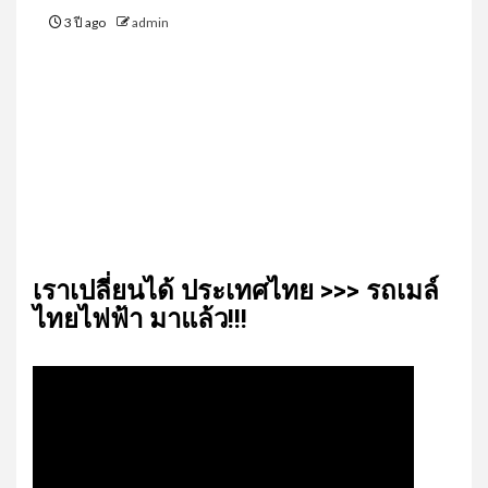
3 ปี ago
admin
เรา​เปลี่ยน​ได้​ ประเทศ​ไทย​ >>> รถเมล์​
ไทย​ไฟฟ้า​ มาแล้ว!!!