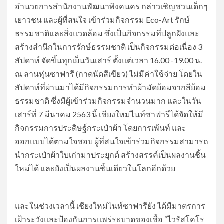
อำนวยการสำนักงานพัฒนาพิงคนคร กล่าวเชิญชวนเด็กๆ
เยาวชน และผู้ที่สนใจ เข้าร่วมกิจกรรม Eco-Art รักษ์
ธรรมชาติและสิ่งแวดล้อม ซึ่งเป็นกิจกรรมที่ปลูกฝังและ
สร้างสำนึกในการรักษ์ธรรมชาติ เป็นกิจกรรมต่อเนื่อง 3
สัปดาห์ จัดขึ้นทุกเย็นวันเสาร์ ตั้งแต่เวลา 16.00 -19.00 น.
ณ ลานหุ่นซาฟารี (กาดนัดสีเขียว) ไม่มีค่าใช้จ่าย โดยใน
สัปดาห์ที่ผ่านมาได้มีกิจกรรมการทำผ้ามัดย้อมจากสีย้อม
ธรรมชาติ ซึ่งมีผู้เข้าร่วมกิจกรรมจำนวนมาก และในวัน
เสาร์ที่ 7 มีนาคม 2563 นี้ เชียงใหม่ไนท์ซาฟารีได้จัดให้มี
กิจกรรมการประดิษฐ์กระเป๋าผ้า โดยการเพ้นท์ และ
ออกแบบได้ตามใจชอบ ผู้ที่สนใจเข้าร่วมกิจกรรมสามารถ
นำกระเป๋าผ้าใบเก่ามาประยุกต์ สร้างสรรค์เป็นผลงานชิ้น
ใหม่ได้ และยังเป็นผลงานชิ้นเดียวในโลกอีกด้วย
และในช่วงเวลานี้ เชียงใหม่ไนท์ซาฟารียัง ได้มีมาตรการ
เฝ้าระวังและป้องกันการแพร่ระบาดของเชื้อ “ไวรัสโคโร