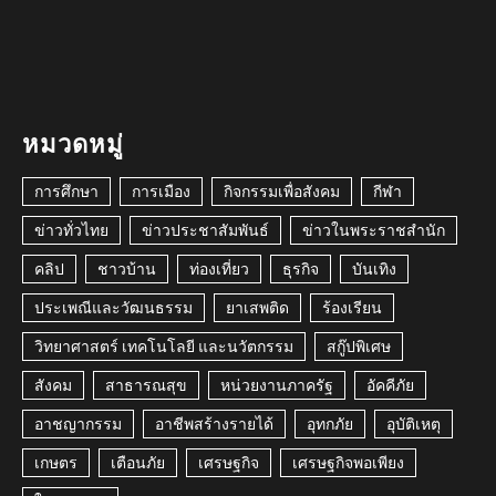
หมวดหมู่
การศึกษา
การเมือง
กิจกรรมเพื่อสังคม
กีฬา
ข่าวทั่วไทย
ข่าวประชาสัมพันธ์
ข่าวในพระราชสำนัก
คลิป
ชาวบ้าน
ท่องเที่ยว
ธุรกิจ
บันเทิง
ประเพณีและวัฒนธรรม
ยาเสพติด
ร้องเรียน
วิทยาศาสตร์ เทคโนโลยี และนวัตกรรม
สกู๊ปพิเศษ
สังคม
สาธารณสุข
หน่วยงานภาครัฐ
อัคคีภัย
อาชญากรรม
อาชีพสร้างรายได้
อุทกภัย
อุบัติเหตุ
เกษตร
เตือนภัย
เศรษฐกิจ
เศรษฐกิจพอเพียง