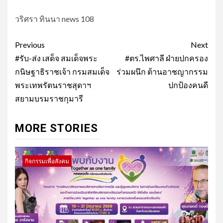
วริศรา ทินนา news 108
Post
Previous
Next
navigation
#รับ-ส่ง เสด็จ สมเด็จพระ
#ตร.ไพศาลี ฝ่ายปกครอง
กนิษฐาธิราชเจ้า กรมสมเด็จ
ร่วมผนึก ต้านอาชญากรรม
พระเทพรัตนราชสุดาฯ
ปกป้องคนดี
สยามบรมราชกุมารี
MORE STORIES
กิจกรรมเพื่อสังคม