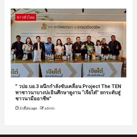
ข่าวทั่วไทย
” วปอ.บอ.3 ผนึกกำลังขับเคลื่อน Project The TEN
พาชาวนาบางปะอินศึกษาดูงาน “เจียไต๋” ยกระดับสู่
ชาวนามืออาชีพ”
2 เดือน ago
admin