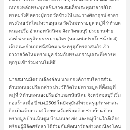
เททองหล่อพระพุทธชินราช สมเด็จพระพุฒาจารย์โต
พรหมรังสี หลวงปู่ทวด วัดช้างให้ และวางศิลาฤกษ์ ศาลา
ทรงไทย วัดใหม่ทรายมูล ณ วัดใหม่ทรายมูล หมู่ที่ 9 ตำบล
หนองปรือ อำเภอพนัสนิคม จังหวัดชลบุรี ประธานฝ่าย
สงฆ์ พระครูสิทธฺธรรมานุวัตร (หลวงพ่อประโยชน์ ปธ.4)
เจ้าคณะอำเภอพนัสนิคม พระครูสุภัทรศาสนกิจ เจ้า
อาวาสวัดใหม่ทรายมูล ร่วมกับพระเถรานุเถระที่เคารพ
ทุกรูปเข้าร่วมงานในพิธี
นายสมานมิตร เหลืองอ่อน นายกองค์การบริหารส่วน
ตำบลหนองปรือ กล่าว ประวัติวัดใหม่ทรายมูล ที่ตั้งอยู่ที่
หมู่ที่ 9 ตำบลหนองปรือ อำเภอพนัสนิคม จังหวัดชลบุรี เริ่ม
ก่อสร้าง เมื่อ ปี พ.ศ.2506 ในปัจจุบันมีพระครูสุภัทรศาสน
กิจ เป็นเจ้าอาวาส โดยทางวัดพร้อมด้วยชาวบ้าน บ้าน
ทรายมูล บ้านเนินตูม บ้านหนองเซ่ง และหมู่บ้านใกล้เคียง
พร้อมผู้มีจิตศรัทธา ได้ร่วมกันพัฒนาวัดอย่างต่อเนื่อง โดน