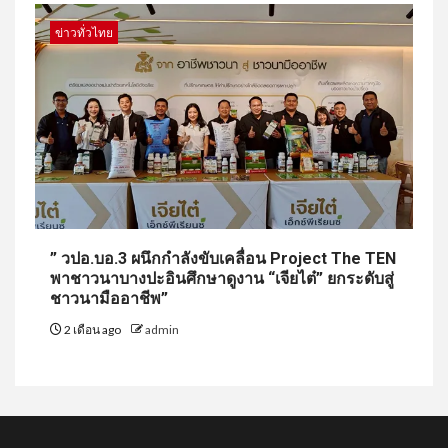
ข่าวทั่วไทย
” วปอ.บอ.3 ผนึกกำลังขับเคลื่อน Project The TEN
พาชาวนาบางปะอินศึกษาดูงาน “เจียไต๋” ยกระดับสู่
ชาวนามืออาชีพ”
2 เดือน ago
admin