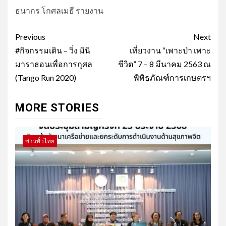
ธนากร โกศลเมธี รายงาน
Post
Previous
Next
navigation
#กิจกรรมเดิน – วิ่ง มินิ
เที่ยวงาน “เพาะป่า เพาะ
มาราธอนเพื่อการกุศล
ชีวิต” 7 – 8 มีนาคม 2563 ณ
(Tango Run 2020)
พิพิธภัณฑ์การเกษตรฯ
MORE STORIES
ข่าวทั่วไทย