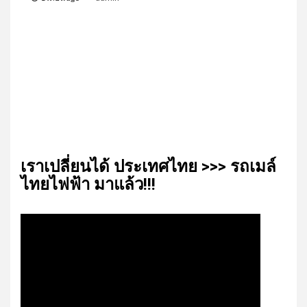
เรา​เปลี่ยน​ได้​ ประเทศ​ไทย​ >>> รถเมล์​
ไทย​ไฟฟ้า​ มาแล้ว!!!