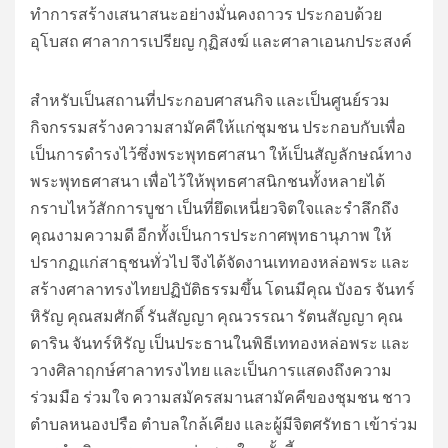
ทำการสร้างเสนาสนะอย่างมั่นคงถาวร ประกอบด้วย
อุโบสถ ศาลาการเปรียญ กุฏิสงฆ์ และศาลาเอนกประสงค์
สำหรับเป็นสถานที่ประกอบศาสนกิจ และเป็นศูนย์รวม
กิจกรรมสร้างความสามัคคีให้แก่ชุมชน ประกอบกับเพื่อ
เป็นการดำรงไว้ซึ่งพระพุทธศาสนา ให้เป็นสัญลักษณ์ทาง
พระพุทธศาสนา เพื่อไว้ให้พุทธศาสนิกชนทั้งหลายได้
กราบไหว้สักการบูชา เป็นที่ยึดเหนี่ยวจิตใจและรำลึกถึง
คุณงามความดี อีกทั้งเป็นการประกาศพุทธานุภาพ ให้
ปรากฏแก่สาธุชนทั่วไป จึงได้จัดงานเททองหล่อพระ และ
สร้างศาลาทรงไทยปฏิบัติธรรมขึ้น โดนมีคุณ บังอร จันทร์
หิรัญ คุณสมศักดิ์ รันสัญญา คุณวรรณา รัตนสัญญา คุณ
ดาริน จันทร์หิรัญ เป็นประธานในพิธีเททองหล่อพระ และ
วางศิลาฤกษ์ศาลาทรงไทย และเป็นการแสดงถึงความ
ร่วมมือ ร่วมใจ ความสมัครสมานสามัคคีของชุมชน ชาว
ตำบลหนองปรือ ตำบลใกล้เคียง และผู้มีจิตศรัทธา เข้าร่วม