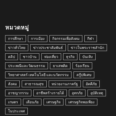
หมวดหมู่
การศึกษา
การเมือง
กิจกรรมเพื่อสังคม
กีฬา
ข่าวทั่วไทย
ข่าวประชาสัมพันธ์
ข่าวในพระราชสำนัก
คลิป
ชาวบ้าน
ท่องเที่ยว
ธุรกิจ
บันเทิง
ประเพณีและวัฒนธรรม
ยาเสพติด
ร้องเรียน
วิทยาศาสตร์ เทคโนโลยี และนวัตกรรม
สกู๊ปพิเศษ
สังคม
สาธารณสุข
หน่วยงานภาครัฐ
อัคคีภัย
อาชญากรรม
อาชีพสร้างรายได้
อุทกภัย
อุบัติเหตุ
เกษตร
เตือนภัย
เศรษฐกิจ
เศรษฐกิจพอเพียง
ในประเทศ