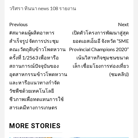
วริศรา ทินนา news 108 รายงาน
Post
Previous
Next
navigation
#สมาคมผู้ผลิตอาหาร
เปิดตัวโครงการพัฒนาสู่สุด
สำเร็จรูป จัดการประชุม
ยอดเอสเอ็มอี จังหวัด “SME
คณะวัตถุดิบข้าวโพดหวาน
Provincial Champions 2020”
ครั้งที่ 1/2563 เพื่อหารือ
เน้นวิสาหกิจชุมชนขนาด
สถานการณ์ปัจจุบันของ
เล็ก เชื่อมโยงการท่องเที่ยว
อุตสาหกรรมข้าวโพดหวาน
(ชมคลิป)
และหารือแนวทางกำจัด
วัชพืชด้วยเทคโนโลยี
ชีวภาพเพื่อทดแทนการใช้
สารเคมีทางการเกษตร
MORE STORIES