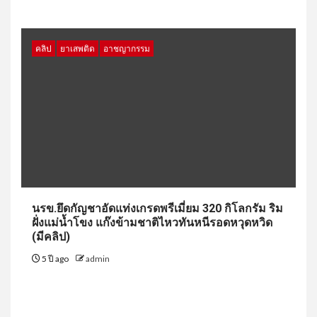
คลิป
ยาเสพติด
อาชญากรรม
นรข.ยึดกัญชาอัดแท่งเกรดพรีเมี่ยม 320 กิโลกรัม ริม
ฝั่งแม่น้ำโขง แก๊งข้ามชาติไหวทันหนีรอดหวุดหวิด
(มีคลิป)
5 ปี ago
admin