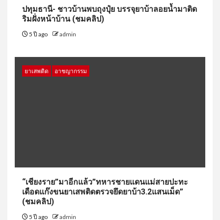
ปทุมธานี- ชาวบ้านพบถุงปุ๋ย บรรจุยาบ้าลอยน้ำมาติด
ริมฝั่งหน้าบ้าน (ชมคลิป)
5 ปี ago
admin
ยาเสพติด
อาชญากรรม
“เชียงราย”มาอีกแล้ว”ทหารชายแดนแม่สายปะทะ
เดือดแก๊งขนยาเสพติดตรวจยึดยาบ้า3.2แสนเม็ด”
(ชมคลิป)
5 ปี ago
admin