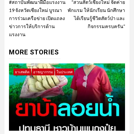
navigation
#สถาบันพัฒนาฝีมือแรงงาน
“สวนสัตว์เชียงใหม่ จัดค่าย
19​ จังหวัดเชียงใหม่ บูรณา
พักแรม ให้นักเรียน นักศึกษา
การร่วมเครือข่าย เปิดแถลง
ได้เรียนรู้ชีวิตสัตว์ป่า และ
ข่าวการให้บริการด้าน
กิจกรรมครบครัน”
แรงงาน
MORE STORIES
ยาเสพติด
อาชญากรรม
ในประเทศ