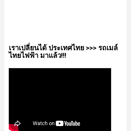
เรา​เปลี่ยน​ได้​ ประเทศ​ไทย​ >>> รถเมล์​
ไทย​ไฟฟ้า​ มาแล้ว!!!