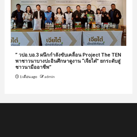
” วปอ.บอ.3 ผนึกกำลังขับเคลื่อน Project The TEN
พาชาวนาบางปะอินศึกษาดูงาน “เจียไต๋” ยกระดับสู่
ชาวนามืออาชีพ”
1 เดือน ago
admin