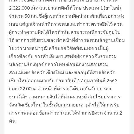
2.322.000 เม็ด และยาเสพติดให้โทษ ประเภท 1 (ยาไอซ์)
จำนวน 50 กก. ซึ่งผู้กระทำความผิดนำมาพักเพื่อรอการส่ง
มอบ แต่ถูกเจ้าหน้าที่ตรวจพบและทำการตรวจยึดไว้ ส่วน
ผู้กระทำความผิดได้ไหวตัวทัน สามารถหนีการจับกุมไป
ได้ จากการสืบสวนของเจ้าหน้าที่ตำรวจ พบหลักฐานเชื่อม
โยงว่า นายธนาวุฒิ หรือบอย วิชิตพัฒนเดชา เป็นผู้
เกี่ยวข้องกับ การลำเลียงยาเสพติดดังกล่าว จึงรวบรวม
หลักฐานร้องทุกข์กล่าวโทษ ต่อพนักงานสอบสวน
สถ.แม่แตง จังหวัดเชียงใหม่ และขออนุมัติศาลจังหวัด
เชียงใหม่ออกหมายจับ ต่อมาวันที่ 17 กุมภาพันธ์ 2563
เวลา 22.00 น. เจ้าหน้าที่ตำรวจได้ร่วมกันจับกุม นาย
ธนาวัุฒิฯ ตามหมายจับได้ที่ด่านผาหงษ์ สภ.ไชยปราการ
จังหวัดเชียงใหม่ ในชั้นจับกุมนายธนาวุฒิฯได้ให้การรับ
สารภาพตลอดข้อกล่าวหา และได้ทำการยึดรถ จำนวน 2
คัน