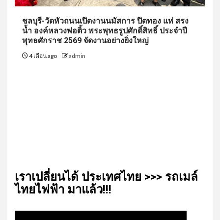
ชลบุรี-วัดหัวถนนเปิดงานนมัสการ ปิดทอง แห่ สรง
น้ำ องค์หลวงพ่อติ้ว พระพุทธรูปศักดิ์สิทธิ์ ประจำปี
พุทธศักราช 2569 จัดงานอย่างยิ่งใหญ่
4 เดือน ago
admin
เรา​เปลี่ยน​ได้​ ประเทศ​ไทย​ >>> รถเมล์​
ไทย​ไฟฟ้า​ มาแล้ว!!!