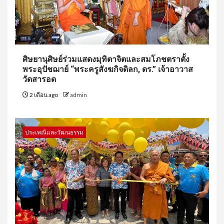
ศิษยานุศิษย์ร่วมแสดงมุทิตาจิตและสมโภชตราตั้ง
พระอุปัชฌาย์ “พระครูสังฆกิจดิลก, ดร.” เจ้าอาวาส
วัดสารอด
2 เดือน ago
admin
ประเพณีและวัฒนธรรม