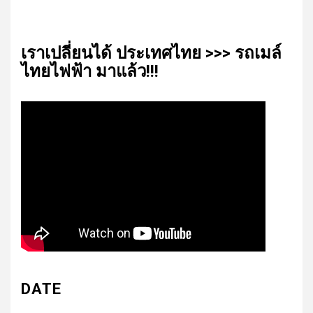
เรา​เปลี่ยน​ได้​ ประเทศ​ไทย​ >>> รถเมล์​
ไทย​ไฟฟ้า​ มาแล้ว!!!
DATE