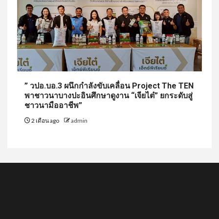
” วปอ.บอ.3 ผนึกกำลังขับเคลื่อน Project The TEN
พาชาวนาบางปะอินศึกษาดูงาน “เจียไต๋” ยกระดับสู่
ชาวนามืออาชีพ”
2 เดือน ago
admin