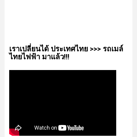
เรา​เปลี่ยน​ได้​ ประเทศ​ไทย​ >>> รถเมล์​
ไทย​ไฟฟ้า​ มาแล้ว!!!